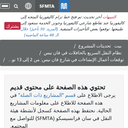
انتقل
SFMTA
تبد
إلى
الت
التنبيهات
آخر تحديث: تم فتح خط ترام كاليفورنيا المتجه إلى
المحتوى
كاليفورنيا عند تقاطع شارعي كاليفورنيا وجونز. الخدمة ستعود إلى
الرئيسي
يشترك
طبيعتها. توقعوا بعض التأخيرات المتبقية.
(المزيد:
30 تأخيرًا
خلال
الـ 48 ساعة الماضية)
بيت
تحديثات المشروع
نظام النقل السريع بالحافلات في فان نيس
توقعات أعمال الإنشاءات في شارع فان نيس: من 2 إلى 13 نوفمبر 2020
تحتوي هذه الصفحة على محتوى قديم
يرجى الاطلاع على
قسم "المشاريع ذات الصلة"
في
هذه الصفحة للاطلاع على معلومات المشاريع
الحالية. نحتفظ بهذه الصفحة كسجل لأنشطة هيئة
النقل في سان فرانسيسكو (SFMTA) للتواصل مع
المجتمع.