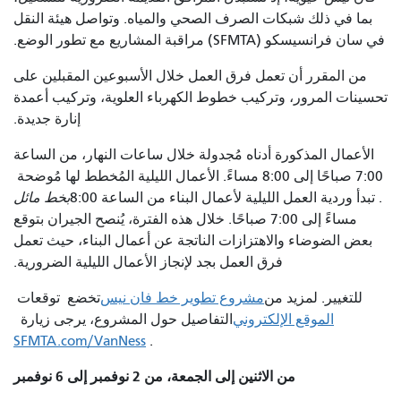
بما في ذلك شبكات الصرف الصحي والمياه. وتواصل هيئة النقل
في سان فرانسيسكو (SFMTA) مراقبة المشاريع مع تطور الوضع.
من المقرر أن تعمل فرق العمل خلال الأسبوعين المقبلين على
تحسينات المرور، وتركيب خطوط الكهرباء العلوية، وتركيب أعمدة
إنارة جديدة.
الأعمال المذكورة أدناه مُجدولة خلال ساعات النهار، من الساعة
7:00 صباحًا إلى 8:00 مساءً. الأعمال الليلية المُخطط لها مُوضحة
. تبدأ وردية العمل الليلية لأعمال البناء من الساعة 8:00
بخط مائل
مساءً إلى 7:00 صباحًا. خلال هذه الفترة، يُنصح الجيران بتوقع
بعض الضوضاء والاهتزازات الناتجة عن أعمال البناء، حيث تعمل
فرق العمل بجد لإنجاز الأعمال الليلية الضرورية.
للتغيير. لمزيد من
مشروع تطوير خط فان نيس
تخضع توقعات
الموقع الإلكتروني
التفاصيل حول المشروع، يرجى زيارة
SFMTA.com/VanNess
.
من الاثنين إلى الجمعة، من 2 نوفمبر إلى 6 نوفمبر