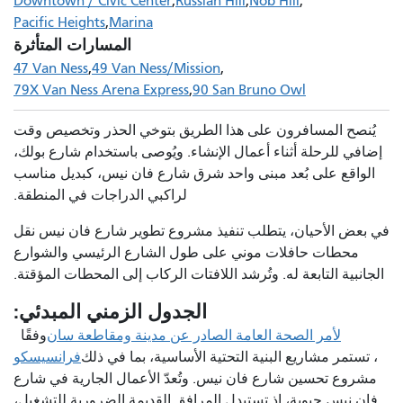
Downtown / Civic Center
Russian Hill
Nob Hill
Pacific Heights
Marina
المسارات المتأثرة
47 Van Ness
49 Van Ness/Mission
79X Van Ness Arena Express
90 San Bruno Owl
يُنصح المسافرون على هذا الطريق بتوخي الحذر وتخصيص وقت
إضافي للرحلة أثناء أعمال الإنشاء. ويُوصى باستخدام شارع بولك،
الواقع على بُعد مبنى واحد شرق شارع فان نيس، كبديل مناسب
لراكبي الدراجات في المنطقة.
في بعض الأحيان، يتطلب تنفيذ مشروع تطوير شارع فان نيس نقل
محطات حافلات موني على طول الشارع الرئيسي والشوارع
الجانبية التابعة له. وتُرشد اللافتات الركاب إلى المحطات المؤقتة.
الجدول الزمني المبدئي:
لأمر الصحة العامة الصادر عن مدينة ومقاطعة سان
وفقًا
، تستمر مشاريع البنية التحتية الأساسية، بما في ذلك
فرانسيسكو
مشروع تحسين شارع فان نيس. وتُعدّ الأعمال الجارية في شارع
فان نيس حيوية، إذ تستبدل المرافق القديمة الضرورية للتشغيل،