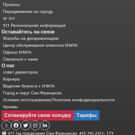
странице.
Вернуться к началу
Проекты
основного содержимого
.
Передвижение по городу
SF 311
511 Региональная информация
Оставайтесь на связи
Жалобы на дискриминацию
Центр обслуживания клиентов SFMTA
Офисы SFMTA
Связаться с нами
О нас
совет директоров
Карьера
Ведение бизнеса с SFMTA
Город и округ Сан-Франциско
Условия использования/Политика конфиденциальности
Архивы
Спланируйте свою поездку
Тарифы
5




☎
311 (за пределами Сан-Франциско: 415.701.2311; TTY