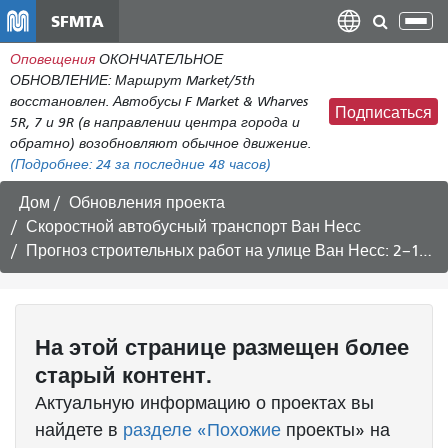
Перейти
SFMTA
Пер
к
нав
Оповещения
ОКОНЧАТЕЛЬНОЕ
общему
ОБНОВЛЕНИЕ: Маршрут Market/5th
содержанию
восстановлен. Автобусы F Market & Wharves
Подписаться
5R, 7 и 9R (в направлении центра города и
обратно) возобновляют обычное движение.
(Подробнее:
24
за последние 48 часов)
Дом
Обновления проекта
Скоростной автобусный транспорт Ван Несс
Прогноз строительных работ на улице Ван Несс: 2–13 ноября 2020 г.
На этой странице размещен более
старый контент.
Актуальную информацию о проектах вы
найдете в
разделе «Похожие
проекты» на