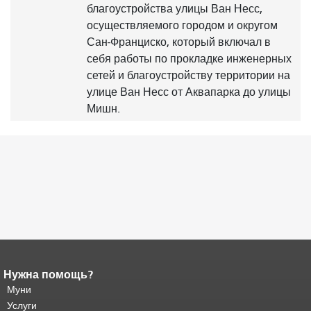
благоустройства улицы Ван Несс,
осуществляемого городом и округом
Сан-Франциско, который включал в
себя работы по прокладке инженерных
сетей и благоустройству территории на
улице Ван Несс от Аквапарка до улицы
Мишн.
Нужна помощь?
Конец содержимого
страницы.
Муни
Остальная часть этой
страницы повторяется на каждой
Услуги