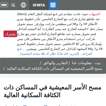
انتقل
SFMTA
تبد
إلى
الت
التنبيهات
تنبيه: حادث تصادم غير تابع لشبكة النقل العام (Muni)
المحتوى
عند تقاطع شارع ماركت مع الشارع الخامس. تتأثر خطوط مترو
الرئيسي
الأنفاق 5R و7 و9R في منطقتي ماركت ووارفز. سيتم تحويل
مسار خط F المتجه للخارج عند مبنى العبّارات؛ أما المتجه للداخل
فيتم تحويل مساره عند تقاطع الشارع الحادي عشر مع شارع
يشترك
ماركت. يُرجى استخدام مترو الأنفاق بين محطتي فان نيس
وإمباركاديرو في كلا الاتجاهين. سيتم تحويل مسار خطوط المترو
5R و7 و9R المتجهة للداخل عبر الشارع الخامس، وميشن، ...
تابع
القراءة...
(المزيد:
24
حادثًا خلال الـ 48 ساعة الماضية)
بيت
معلومات عنا
التقارير والوثائق
مسح الأسر المعيشية في المساكن ذات الكثافة السكانية العالية
مسح الأسر المعيشية في المساكن ذات
الكثافة السكانية العالية