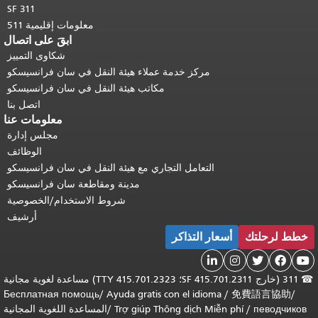
SF 311
معلومات إقليمية 511
ابقَ على اتصال
شكاوى التمييز
مركز خدمة عملاء هيئة النقل في سان فرانسيسكو
مكاتب هيئة النقل في سان فرانسيسكو
اتصل بنا
معلومات عنا
مجلس إدارة
الوظائف
التعامل التجاري مع هيئة النقل في سان فرانسيسكو
مدينة ومقاطعة سان فرانسيسكو
شروط الاستخدام/الخصوصية
أرشيف
خطط لرحلتك
أسعار التذاكر





☎
311 (خارج SF 415.701.2311؛ TTY 415.701.2323) مساعدة لغوية مجانية
Бесплатная помощь
/
Ayuda gratis con el idioma
/
免費語言協助
/
певодчиков
/
Trợ giúp Thông dịch Miễn phí
/
المساعدة اللغوية المجانية