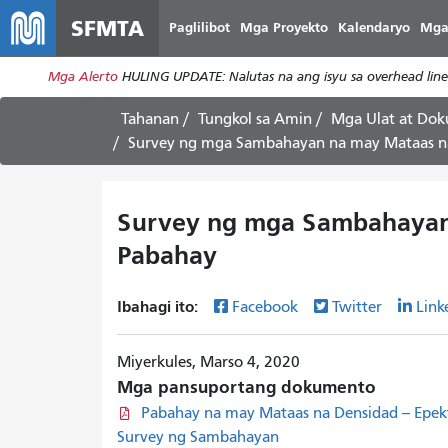
SFMTA
Paglilibot
Mga Proyekto
Kalendaryo
Mga
Mga Alerto
HULING UPDATE: Nalutas na ang isyu sa overhead line
Tahanan
Tungkol sa Amin
Mga Ulat at Do
Survey ng mga Sambahayan na may Mataas n
Survey ng mga Sambahayan
Pabahay
Ibahagi ito:
Facebook
Twitter
Link
Miyerkules, Marso 4, 2020
Mga pansuportang dokumento
Pabahay na may Mataas na Densidad -- Epek
Survey ng Sambahayan