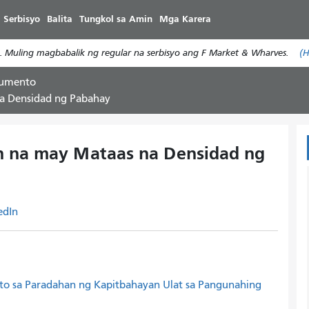
Laktawan
 Serbisyo
Balita
Tungkol sa Amin
Mga Karera
ang
pangunahing
. Muling magbabalik ng regular na serbisyo ang F Market & Wharves.
(H
nilalaman
kumento
a Densidad ng Pabahay
 na may Mataas na Densidad ng
edIn
to sa Paradahan ng Kapitbahayan Ulat sa Pangunahing