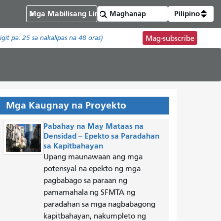
Mga Mabilisang Link
Pilipino
igit pa:
25
sa nakalipas na 48 oras)
Mag-subscribe
Mga Kaugnay na Proyekto
Pabahay na May Mataas na
Densidad -- Epekto sa Paradahan
sa Kapitbahayan
Upang maunawaan ang mga
potensyal na epekto ng mga
pagbabago sa paraan ng
pamamahala ng SFMTA ng
paradahan sa mga nagbabagong
kapitbahayan, nakumpleto ng