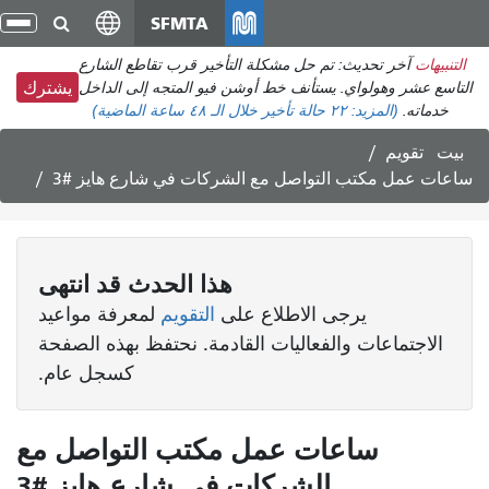
انتقل
SFMTA
تبد
إلى
الت
التنبيهات
آخر تحديث: تم حل مشكلة التأخير قرب تقاطع الشارع
المحتوى
التاسع عشر وهولواي. يستأنف خط أوشن فيو المتجه إلى الداخل
يشترك
الرئيسي
خدماته.
(المزيد:
٢٢ حالة تأخير
خلال الـ ٤٨ ساعة الماضية)
بيت
تقويم
ساعات عمل مكتب التواصل مع الشركات في شارع هايز #3
هذا
الحدث
قد انتهى
يرجى الاطلاع على
التقويم
لمعرفة مواعيد
الاجتماعات والفعاليات القادمة. نحتفظ بهذه الصفحة
كسجل عام.
ساعات عمل مكتب التواصل مع
الشركات في شارع هايز #3