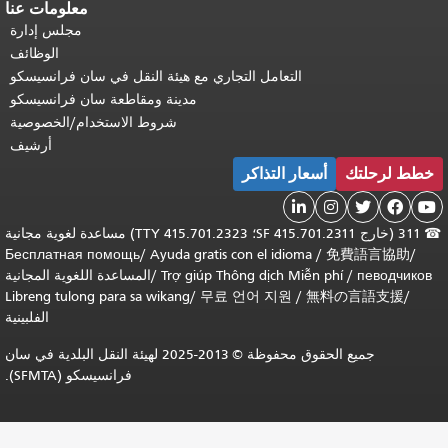
معلومات عنا
مجلس إدارة
الوظائف
التعامل التجاري مع هيئة النقل في سان فرانسيسكو
مدينة ومقاطعة سان فرانسيسكو
شروط الاستخدام/الخصوصية
أرشيف
خطط لرحلتك
أسعار التذاكر





☎
311 (خارج SF 415.701.2311؛ TTY 415.701.2323) مساعدة لغوية مجانية
Бесплатная помощь
/
Ayuda gratis con el idioma
/
免費語言協助
/
певодчиков
/
Trợ giúp Thông dịch Miễn phí
/
المساعدة اللغوية المجانية
Libreng tulong para sa wikang
/
무료 언어 지원
/
無料の言語支援
/
الفلبينية
جميع الحقوق محفوظة © 2013-2025 لهيئة النقل البلدية في سان
فرانسيسكو (SFMTA).