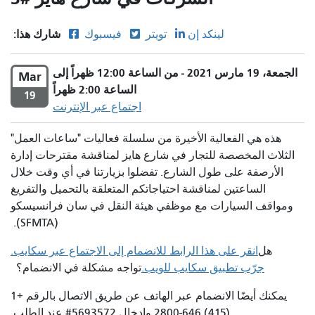
شارك هذا:
لينكد إن
تويتر
فيسبوك
الجمعة، 19 مارس 2021 - من الساعة 12:00 ظهراً إلى
Mar
الساعة 2:00 ظهراً
19
اجتماع عبر الإنترنت
هذه هي الفعالية الأخيرة من سلسلة فعاليات "ساعات العمل"
الثلاث المخصصة للتجار في شارع هايز لمناقشة مقترحات إدارة
الأرصفة على طول الشارع. تفضلوا بزيارتنا في أي وقت خلال
الساعتين لمناقشة احتياجاتكم المتعلقة بالتحميل والتفريغ
ومواقف السيارات مع موظفي هيئة النقل في سان فرانسيسكو
(SFMTA).
هل
انقر على هذا الرابط للانضمام إلى الاجتماع عبر سكايب.
جرّب تطبيق سكايب للويب.
تواجه مشكلة في الانضمام؟
يمكنك أيضًا الانضمام عبر الهاتف عن طريق الاتصال بالرقم +1
(415) 646-2800 وإدخال 5693572# عند الطلب.