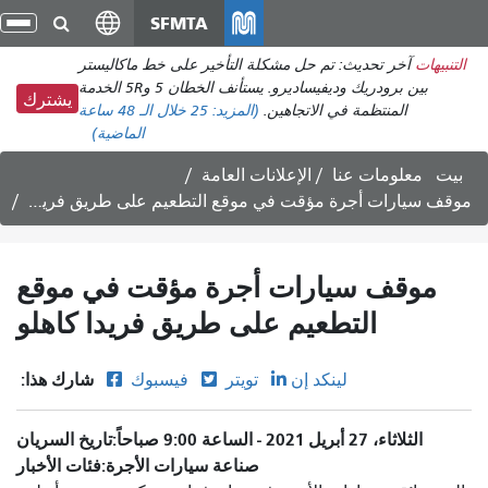
انتقل
SFMTA
تبد
إلى
الت
التنبيهات
آخر تحديث: تم حل مشكلة التأخير على خط ماكاليستر
المحتوى
بين برودريك وديفيساديرو. يستأنف الخطان 5 و5R الخدمة
الرئيسي
يشترك
المنتظمة في الاتجاهين.
(المزيد:
25
خلال الـ 48 ساعة
الماضية)
بيت
معلومات عنا
الإعلانات العامة
موقف سيارات أجرة مؤقت في موقع التطعيم على طريق فريدا كاهلو
موقف سيارات أجرة مؤقت في موقع
التطعيم على طريق فريدا كاهلو
شارك هذا:
لينكد إن
تويتر
فيسبوك
الثلاثاء، 27 أبريل 2021 - الساعة 9:00 صباحاً
تاريخ السريان
صناعة سيارات الأجرة
فئات الأخبار