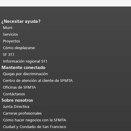
¿Necesitar ayuda?
Fin del contenido de la página.
El resto
de esta página se repite en todas las
Muni
páginas.
Volver al principio del
Servicios
contenido principal
.
Proyectos
Cómo desplazarse
SF 311
Información regional 511
Mantente conectado
Quejas por discriminación
Centro de atención al cliente de SFMTA
Oficinas de SFMTA
Contáctanos
Sobre nosotros
Junta Directiva
Carreras profesionales
Cómo hacer negocios con la SFMTA
Ciudad y Condado de San Francisco