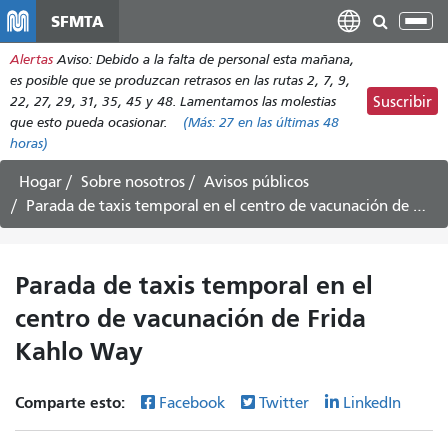
Pasar
SFMTA
Alt
al
nav
Alertas
Aviso: Debido a la falta de personal esta mañana,
contenido
es posible que se produzcan retrasos en las rutas 2, 7, 9,
principal
22, 27, 29, 31, 35, 45 y 48. Lamentamos las molestias
Suscribir
que esto pueda ocasionar.
(Más:
27
en las últimas 48
horas)
Hogar
Sobre nosotros
Avisos públicos
Parada de taxis temporal en el centro de vacunación de Frida Kahlo Way
Parada de taxis temporal en el
centro de vacunación de Frida
Kahlo Way
Comparte esto:
Facebook
Twitter
LinkedIn