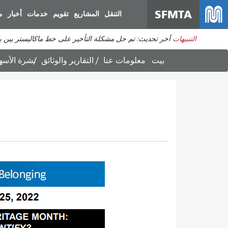
SFMTA
التنقل
المشاريع
تقويم
خدمات
أخبار
م
التنبيهات
آخر تحديث: تم حل مشكلة التأخير على خط ماكاليستر بين برودريك وديفيساديرو. ي
بيت
معلومات عنا
التقارير والوثائق
نشرة الأسهم، 25 أبري