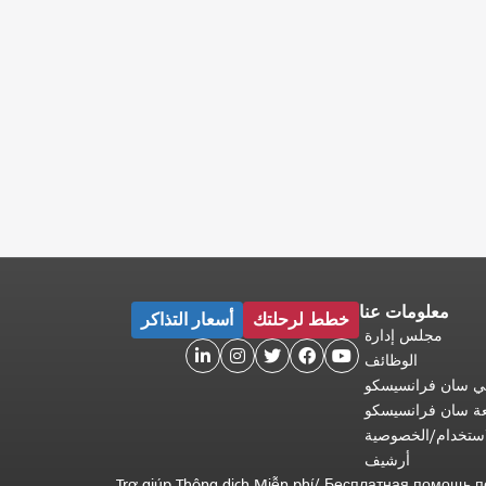
معلومات عنا
خطط لرحلتك
أسعار التذاكر
مجلس إدارة





الوظائف
 في سان فرانسيسكو
عة سان فرانسيسكو
ستخدام/الخصوصية
أرشيف
Trợ giúp Thông dịch Miễn phí
/
Бесплатная помощь п