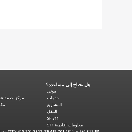
هل تحتاج إلى مساعدة؟
نهاية
محتوى
موني
الصفحة.
يتكرر
خدمات
مركز خدمة عمل
باقي
المشاريع
مكا
محتوى
التنقل
هذه
SF 311
الصفحة
معلومات إقليمية 511
في
☎
311 (خارج SF 415.701.2311؛ TTY 415.701.2323) مساعدة لغوية مجانية /