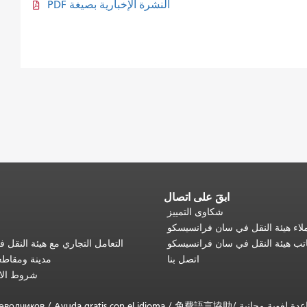
النشرة الإخبارية بصيغة PDF
ابقَ على اتصال
شكاوى التمييز
اء هيئة النقل في سان فرانسيسكو
تب هيئة النقل في سان فرانسيسكو
التعامل التجاري مع هيئة النقل
اتصل بنا
مدينة ومقاط
شروط الا
еводчиков
/
Ayuda gratis con el idioma
/
免費語言協助