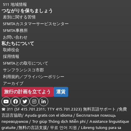
511 地域情報
つながりを保ちましょう
差別に関する苦情
SFMTAカスタマーサービスセンター
SFMTA事務所
お問い合わせ
私たちについて
取締役会
採用情報
SFMTAとの取引について
サンフランシスコ市郡
利用規約／プライバシーポリシー
アーカイブ
旅行の計画を立てよう
運賃





☎
311 (SF 415.701.2311; TTY 415.701.2323) 無料言語サポート /
免費
言語言協助
/
Ayuda gratis con el idioma
/
Бесплатная помощь
переводчиков
/
Trợ giúp Thông dịch Miễn phí
/
Assistance linguistique
gratuite
/
無料の言語支援
/
무료 언어 지원
/
Libreng tulong para sa