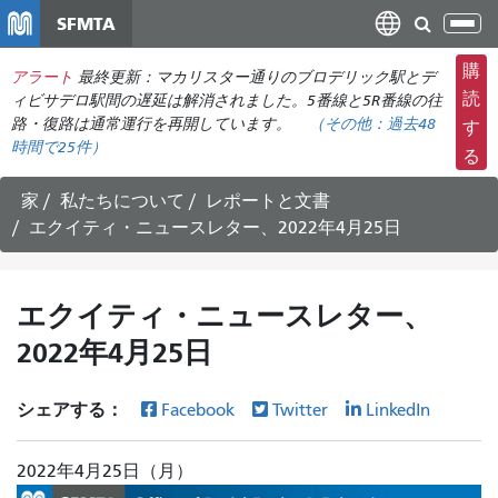
メ
SFMTA
ナ
イ
ビ
ン
購
アラート
最終更新：マカリスター通りのブロデリック駅とデ
ゲ
コ
読
ィビサデロ駅間の遅延は解消されました。5番線と5R番線の往
ー
ン
路・復路は通常運行を再開しています。
（その他：
過去48
す
シ
時間で
25件）
テ
る
ョ
ン
ン
ツ
家
私たちについて
レポートと文書
の
に
エクイティ・ニュースレター、2022年4月25日
切
移
り
動
替
エクイティ・ニュースレター、
え
2022年4月25日
シェアする：
Facebook
Twitter
LinkedIn
2022年4月25日（月）