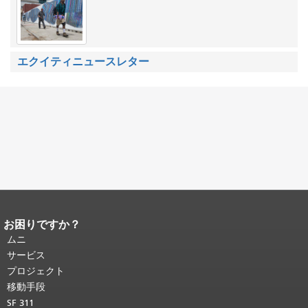
エクイティニュースレター
お困りですか？
ページコンテンツの終わり。
このペー
ジの残りの部分はすべてのページで繰
ムニ
り返されます。
メインコンテンツの先
サービス
頭に戻る
。
プロジェクト
移動手段
SF 311