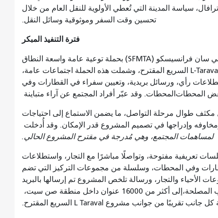
ال، سياسة المدينة التي تُعطي الأولوية للنقل العام من خلال
تحسين وقت السفر وموثوقية وسائل النقل.
فترة التنفيذ المبكر
ابتداءً من صيف عام ٢٠١٥، قامت هيئة النقل في سان فرانسيسكو (SFMTA) بحملة توعية عامة واسعة النطاق
لجمع الآراء التي ساهمت في صياغة مشروع خط L-Taraval السريع المقترح، وشملت هذه الحملة اجتماعات عامة،
لاعات رأي، ورسائل بريدية، وتعيين سفراء في القطارات وفي
بعض المحطات
المحطات. وقد عبّر أفراد المجتمع عن آراء متباينة
ثف طوال مرحلة التواصل، ما يضمن الاستماع إلى احتياجات
مخاوفه وإدراجها في تصميم المشروع قدر الإمكان. وقد أُدخلت
لمساهمات المجتمع، وهي مُدرجة في مقترح المشروع الحالي.
ت تعريفية مفتوحة، وتواصلًا مباشرًا مع التجار، واستطلاعات
لقطارات وفي المحطات، وسلسلة من مجموعات التركيز التي تضم
 الأحياء والتجار، ورسالة تلخص المشروع تم إرسالها بالبريد
إلى أكثر من 16000 عنوان داخل منطقة صن سيت،
تقريبًا من جوانب مشروع L Taraval السريع المقترح.