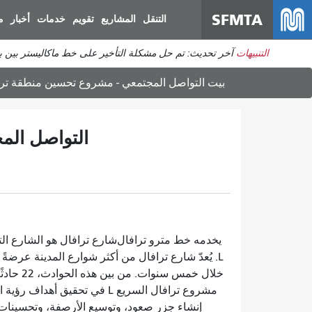
SFMTA
التنقل
المشاريع
تقويم
خدمات
أخبار
م
التنبيهات
آخر تحديث: تم حل مشكلة التأخير على خط ماكاليستر بين برودريك وديفيساديرو. ي
بيت
التواصل المجتمعي - مشروع تحسين منطقة ترا
التواصل الم
يخدمه خط مترو ترافال
شارع ترافال هو الشارع ال
مشروع ترافال السريع L في تحق
إنشاء جزر صعود، وتوسيع الأرصفة، وتحسينات أ