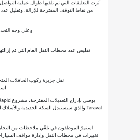
أثرت التعليقات التي تم تلقيها طوال عملية التواص
من نقاط التوقف المقترحة للإزالة، وتقليل عدد
وعلى وجه التحدي
تقليص عدد محطات النقل العام التي تم إزا
نقل جزيرة ركوب الحافلات المتجهة إلى شارع 19/تارافال إلى 
است
Taraval والذي سيستبدل السكة الحديدية والأسل
استمرّ الموظفون في تلقّي ملاحظات من التجار 
تغييرات في محطات النقل وإدارة مواقف السيارات