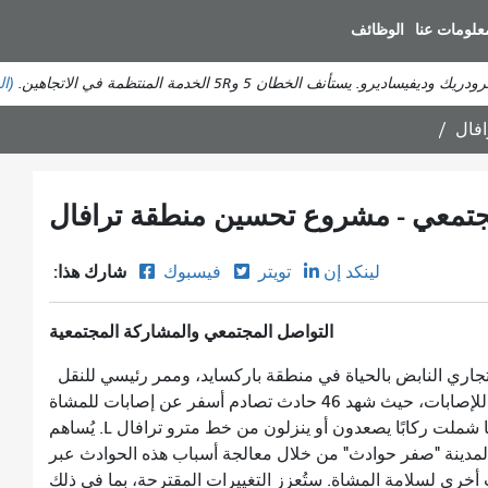
انتقل
علومات عنا
الوظائف
إلى
المحتوى
ستأنف الخطان 5 و5R الخدمة المنتظمة في الاتجاهين.
(ال
الرئيسي
فال
جتمعي - مشروع تحسين منطقة ترافال
شارك هذا:
لينكد إن
تويتر
فيسبوك
التواصل المجتمعي والمشاركة المجتمعية
تجاري النابض بالحياة في منطقة باركسايد، وممر رئيسي للنقل
L. يُعدّ شارع ترافال من أكثر شوارع المدينة عرضةً للإصابات، حيث شهد 46 حادث تصادم أسفر عن إصابات للمشاة
خلال خمس سنوات. من بين هذه الحوادث، 22 حادثًا شملت ركابًا يصعدون أو ينزلون من خط مترو ترافال L. يُساهم
يق أهداف رؤية المدينة "صفر حوادث" من خلال معالجة أسباب هذه الحوادث عبر
خرى لسلامة المشاة. ستُعزز التغييرات المقترحة، بما في ذلك