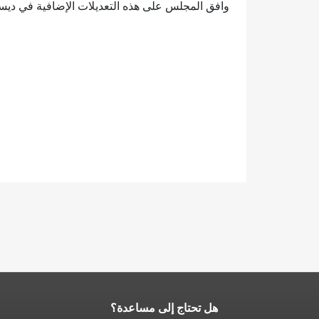
وافق المجلس على هذه التعديلات الإضافية في ديسمبر 2017 وأبريل 2018، ونُفّذت في وقت سابق من الع
هل تحتاج إلى مساعدة؟
نهاية