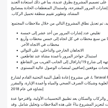
ل على تصميم المشروع بطرق عديدة، بما في ذلك استعادة العديد
 إشارات المرور المقترحة، واستبدال المنعطفات الحادة بمصابيح
المشاة، وتطوير تقييم منطقة تحميل الركاب.
د، تم تعديل نطاق المشروع التالي من خلال ملاحظات المجتمع:
تقليص عدد إشارات المرور من أحد عشر إلى خمسة
لتها من سبع محطات في كل اتجاه إلى خمس محطات وأربع
محطات في الاتجاه الآخر.
الاتجاهان الخارجي والداخلي، على التوالي
استبدال حواجز المرور بأعمدة مشاة عند تقاطعين
الجانب القريب من التقاطع
حداث موقعين إضافيين لمنصات الوصول عالية المستوى
يوصى بإدراج التعديلات المقترحة، مشروع L Taraval Rapid، في مشروع إعادة تأهيل البنية التحتية القادم لشارع
اك العلوية وشبكات الصرف الصحي والمياه وأعمدة الإنارة، والمقرر
إنشاؤه في عام 2018
والركاب والسكان بعد تطبيق التحسينات الأولية، واقترحوا عدة
 لتعزيز المشروع بناءً على هذه الملاحظات وتحليل شامل. وقد