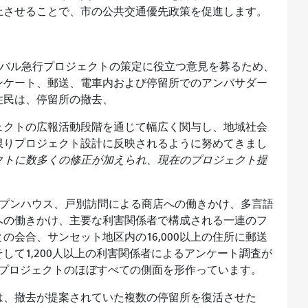
上させることで、市の公共交通優先政策を促進します。
Lタラバル急行プロジェクトの策定に役立つ意見を募るため、
ンケート、郵送、電車内および停留所でのアンバサダー
住民は、
停留所の撤去
、
ェクトの広報活動段階を通じて幅広く関与し、地域社会
限りプロジェクト設計に反映されるように努めてきまし
クトに数多くの修正が加えられ、現在のプロジェクト提
ープンハウス、戸別訪問による商店への働きかけ、多言語
への働きかけ、主要な利害関係者で構成される一連のフ
会合、サンセット地区内の16,000以上の住所に郵送
そして
1,200人以上の利害関係者によるアンケート調査が
行プロジェクトのほぼすべての側面を形作っています。
は、撤去が提案されていた複数の停留所を復活させた