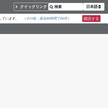
クイックリンク
日本語
しています。
（その他：
過去48時間で
36件）
購読する