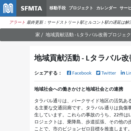
SFMTA
移動手段
プロジェクト
カレンダー
サー
アラート
最終更新：サードストリート駅とルコント駅の遅延は解
家
地域貢献活動 - Lタラバル改善プロジェ
地域貢献活動 - Lタラバル
シェアする：
Facebook
Twitter
Li
地域社会への働きかけと地域社会との連携
タラバル通りは、パークサイド地区の活気あ
る主要な交通回廊です。タラバル通りは負傷事
生しています。これらの事故のうち、22件は
ロジェクトは、乗降島、歩道拡張、その他の
ことで、市のビジョンゼロ目標を推進します