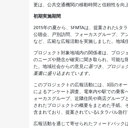
更は、公共交通機関の移動時間と信頼性を向
初期実施期間
2015年の夏から、SFMTAは、提案された
公聴会、戸別訪問、フォーカスグループ、ア
など、広範な広報活動を実施しました。地域
プロジェクト対象地域内の関係者は、プロジ
のニーズや懸念が確実に聞き取られ、可能な
た。地域社会からの意見
に基づき、プロジェ
案書に盛り込まれています。
このプロジェクトの広報活動には、3回のオ
によるアンケート調査、電車内や駅での乗客
ォーカスグループ、近隣住民や商店グループとの
されたプロジェクトの概要をまとめた手紙、
含まれ
ており、提案されているLタラバル急
広報活動を通じて寄せられたフィードバック