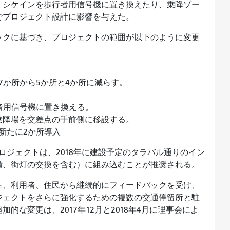
、シケインを歩行者用信号機に置き換えたり、乗降ゾー
でプロジェクト設計に影響を与えた。
ックに基づき、プロジェクトの範囲が以下のように変更
7か所から5か所と4か所に減らす。
者用信号機に置き換える。
関乗降場を交差点の手前側に移設する。
新たに2か所導入
ロジェクトは、2018年に建設予定のタラバル通りのイン
備、街灯の交換を含む）に組み込むことが推奨される。
主、利用者、住民から継続的にフィードバックを受け、
ジェクトをさらに強化するための複数の交通停留所と駐
な変更は、2017年12月と2018年4月に理事会によ