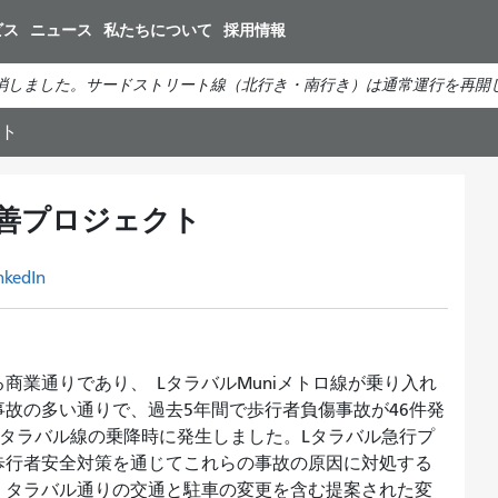
メ
ビス
ニュース
私たちについて
採用情報
イ
ン
消しました。サードストリート線（北行き・南行き）は通常運行を再開
コ
ン
クト
テ
ン
ツ
改善プロジェクト
に
移
nkedIn
動
る商業通りであり、
LタラバルMuniメトロ線が乗り入れ
故の多い通りで、過去5年間で歩行者負傷事故が46件発
Lタラバル線の乗降時に発生しました。Lタラバル急行プ
歩行者安全対策を通じてこれらの事故の原因に対処する
。タラバル通りの交通と駐車の変更を含む提案された変