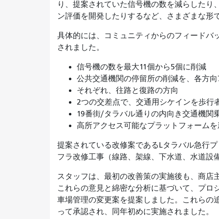
り、提案されていた信号機の数を減らしたり
ン評価を開発したりするなど、さまざまな形
具体的には、コミュニティからのフィードバ
されました。
信号機の数を最大11個から5個に削減
公共交通機関の停留所の削減を、各方向
それぞれ、往路と復路の方向
2つの交差点で、交通用シケインを歩行
19番街/タラバル通りの内向き交通機
高所アクセス可能なプラットフォームを
提案されている改修案であるLタラバル急行プ
フラ改修工事（線路、架線、下水道、水道設
スタッフは、最初の改善策の実施後も、商店
これらの意見と綿密な分析に基づいて、プロ
車場管理の変更案を提案しました。これらの追加的
って承認され、同年初めに実施されました。