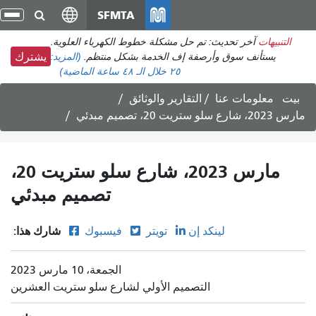
انتقل
SFMTA
تبد
إلى
الت
التنبيهات
آخر تحديث: تم حل مشكلة خطوط الكهرباء العلوية.
المحتوى
يستأنف سوق وأرصفة إف الخدمة بشكل منتظم.
(المزيد:
يشترك
الرئيسي
٢٥
خلال الـ ٤٨ ساعة الماضية)
بيت
معلومات عنا
التقارير والوثائق
مارس 2023، شارع سلو ستريت 20، تصميم مبدئي
مارس 2023، شارع سلو ستريت 20،
تصميم مبدئي
شارك هذا:
لينكد إن
تويتر
فيسبوك
الجمعة، 10 مارس 2023
التصميم الأولي لشارع سلو ستريت العشرين