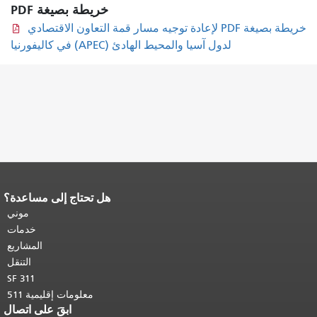
خريطة بصيغة PDF
خريطة بصيغة PDF لإعادة توجيه مسار قمة التعاون الاقتصادي
لدول آسيا والمحيط الهادئ (APEC) في كاليفورنيا
هل تحتاج إلى مساعدة؟
نهاية محتوى الصفحة.
يتكرر باقي محتوى
هذه الصفحة في كل صفحة.
العودة إلى
موني
أعلى المحتوى الرئيسي
.
خدمات
المشاريع
التنقل
SF 311
معلومات إقليمية 511
ابقَ على اتصال