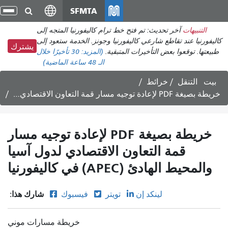
انتقل
SFMTA
تبد
إلى
الت
التنبيهات
آخر تحديث: تم فتح خط ترام كاليفورنيا المتجه إلى
المحتوى
كاليفورنيا عند تقاطع شارعي كاليفورنيا وجونز. الخدمة ستعود إلى
الرئيسي
يشترك
طبيعتها. توقعوا بعض التأخيرات المتبقية.
(المزيد:
30 تأخيرًا
خلال
الـ 48 ساعة الماضية)
بيت
التنقل
خرائط
خريطة بصيغة PDF لإعادة توجيه مسار قمة التعاون الاقتصادي لدول آسيا والمحيط الهادئ (APEC) في كاليفورنيا
خريطة بصيغة PDF لإعادة توجيه مسار
قمة التعاون الاقتصادي لدول آسيا
والمحيط الهادئ (APEC) في كاليفورنيا
شارك هذا:
لينكد إن
تويتر
فيسبوك
خريطة مسارات موني