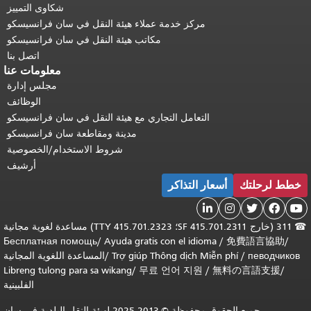
شكاوى التمييز
مركز خدمة عملاء هيئة النقل في سان فرانسيسكو
مكاتب هيئة النقل في سان فرانسيسكو
اتصل بنا
معلومات عنا
مجلس إدارة
الوظائف
التعامل التجاري مع هيئة النقل في سان فرانسيسكو
مدينة ومقاطعة سان فرانسيسكو
شروط الاستخدام/الخصوصية
أرشيف
خطط لرحلتك
أسعار التذاكر





☎
311 (خارج SF 415.701.2311؛ TTY 415.701.2323) مساعدة لغوية مجانية
Бесплатная помощь
/
Ayuda gratis con el idioma
/
免費語言協助
/
певодчиков
/
Trợ giúp Thông dịch Miễn phí
/
المساعدة اللغوية المجانية
Libreng tulong para sa wikang
/
무료 언어 지원
/
無料の言語支援
/
الفلبينية
جميع الحقوق محفوظة © 2013-2025 لهيئة النقل البلدية في سان