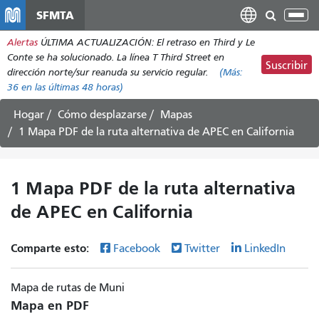
Pasar
SFMTA
Alt
al
nav
Alertas
ÚLTIMA ACTUALIZACIÓN: El retraso en Third y Le
contenido
Conte se ha solucionado. La línea T Third Street en
principal
Suscribir
dirección norte/sur reanuda su servicio regular.
(Más:
36
en las últimas 48 horas)
Hogar
Cómo desplazarse
Mapas
1 Mapa PDF de la ruta alternativa de APEC en California
1 Mapa PDF de la ruta alternativa
de APEC en California
Comparte esto:
Facebook
Twitter
LinkedIn
Mapa de rutas de Muni
Mapa en PDF