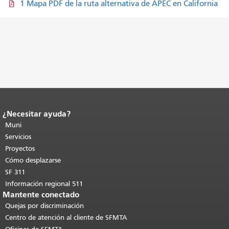
1 Mapa PDF de la ruta alternativa de APEC en California
¿Necesitar ayuda?
Fin del contenido de la página.
El resto
de esta página se repite en todas las
Muni
páginas.
Volver al principio del
Servicios
contenido principal
.
Proyectos
Cómo desplazarse
SF 311
Información regional 511
Mantente conectado
Quejas por discriminación
Centro de atención al cliente de SFMTA