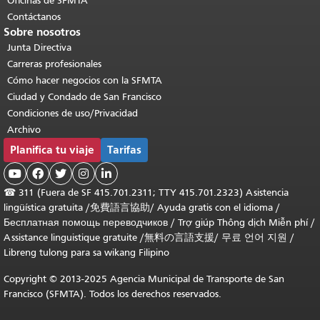
Oficinas de SFMTA
Contáctanos
Sobre nosotros
Junta Directiva
Carreras profesionales
Cómo hacer negocios con la SFMTA
Ciudad y Condado de San Francisco
Condiciones de uso/Privacidad
Archivo
Planifica tu viaje
Tarifas





☎
311 (Fuera de SF 415.701.2311; TTY 415.701.2323) Asistencia
lingüística gratuita /
免費語言協助
/
Ayuda gratis con el idioma
/
Бесплатная помощь переводчиков
/
Trợ giúp Thông dịch Miễn phí
/
Assistance linguistique gratuite
/
無料の言語支援
/
무료 언어 지원
/
Libreng tulong para sa wikang Filipino
Copyright © 2013-2025 Agencia Municipal de Transporte de San
Francisco (SFMTA). Todos los derechos reservados.