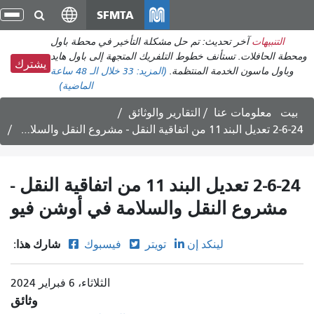
انتقل
SFMTA
تبد
إلى
الت
التنبيهات
آخر تحديث: تم حل مشكلة التأخير في محطة باول
المحتوى
ومحطة الحافلات. تستأنف خطوط التلفريك المتجهة إلى باول هايد
الرئيسي
يشترك
وباول ماسون الخدمة المنتظمة.
(المزيد:
33
خلال الـ 48 ساعة
الماضية)
بيت
معلومات عنا
التقارير والوثائق
2-6-24 تعديل البند 11 من اتفاقية النقل - مشروع النقل والسلامة في أوشن فيو
2-6-24 تعديل البند 11 من اتفاقية النقل -
مشروع النقل والسلامة في أوشن فيو
شارك هذا:
لينكد إن
تويتر
فيسبوك
الثلاثاء، 6 فبراير 2024
وثائق