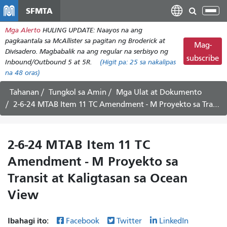
Laktawan
SFMTA
I-
ang
tog
Mga Alerto
HULING UPDATE: Naayos na ang
pangunahing
ang
pagkaantala sa McAllister sa pagitan ng Broderick at
nilalaman
Mag-
nab
Divisadero. Magbabalik na ang regular na serbisyo ng
subscribe
Inbound/Outbound 5 at 5R.
(Higit pa:
25
sa nakalipas
na 48 oras)
Tahanan
Tungkol sa Amin
Mga Ulat at Dokumento
2-6-24 MTAB Item 11 TC Amendment - M Proyekto sa Transit at Kaligtasan sa Ocean View
2-6-24 MTAB Item 11 TC
Amendment - M Proyekto sa
Transit at Kaligtasan sa Ocean
View
Ibahagi ito:
Facebook
Twitter
LinkedIn