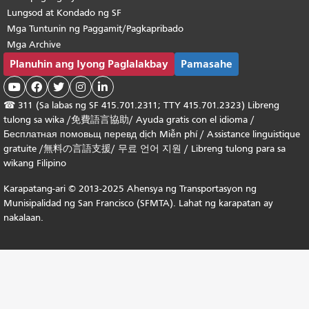
Lungsod at Kondado ng SF
Mga Tuntunin ng Paggamit/Pagkapribado
Mga Archive
Planuhin ang Iyong Paglalakbay
Pamasahe





☎
311 (Sa labas ng SF 415.701.2311; TTY 415.701.2323) Libreng
tulong sa wika /
免費語言協助
/
Ayuda gratis con el idioma
/
Бесплатная
помовьщ
перевд
dịch Miễn phí
/
Assistance linguistique
gratuite
/
無料の言語支援
/
무료 언어 지원
/
Libreng tulong para sa
wikang Filipino
Karapatang-ari © 2013-2025 Ahensya ng Transportasyon ng
Munisipalidad ng San Francisco (SFMTA). Lahat ng karapatan ay
nakalaan.