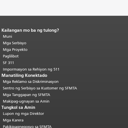
Kailangan mo ba ng tulong?
Katapusan ng nilalaman ng
pahina.
Muni
Ang natitirang bahagi ng
pahinang ito ay nauulit sa bawat
Mga Serbisyo
pahina.
Bumalik sa tuktok ng
Mga Proyekto
pangunahing nilalaman
.
Paglilibot
SF 311
Impormasyon sa Rehiyon ng 511
Manatiling Konektado
Mga Reklamo sa Diskriminasyon
Sentro ng Serbisyo sa Kustomer ng SFMTA
Mga Tanggapan ng SFMTA
Makipag-ugnayan sa Amin
Tungkol sa Amin
Lupon ng mga Direktor
Mga Karera
Pakikipagnegosyo sa SFMTA