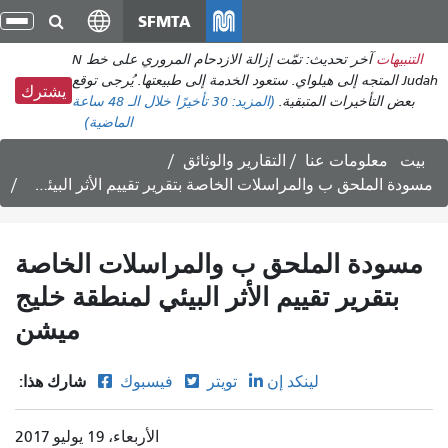
انتقل
SFMTA
تبد
إلى
الت
التنبيهات
آخر تحديث: تمّت إزالة الازدحام المروري على خط N
المحتوى
Judah المتجه إلى هيلواي. ستعود الخدمة إلى طبيعتها. يُرجى توقع
الرئيسي
يشترك
بعض التأخيرات المتبقية.
(المزيد:
30 تأخيرًا
خلال الـ 48 ساعة
الماضية)
بيت
معلومات عنا
التقارير والوثائق
مسودة الملحق ب والمراسلات الخاصة بتقرير تقييم الأثر البيئي لمنطقة خليج ميشن
مسودة الملحق ب والمراسلات الخاصة
بتقرير تقييم الأثر البيئي لمنطقة خليج
ميشن
شارك هذا:
لينكد إن
تويتر
فيسبوك
الأربعاء، 19 يوليو 2017