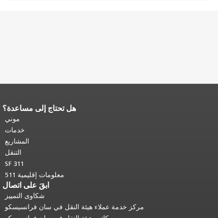
هل تحتاج إلى مساعدة؟
نهاية محتوى الصفحة.
يتكرر باقي محتوى
هذه الصفحة في كل صفحة.
العودة إلى
موني
أعلى المحتوى الرئيسي
.
خدمات
المشاريع
التنقل
SF 311
معلومات إقليمية 511
ابقَ على اتصال
شكاوى التمييز
مركز خدمة عملاء هيئة النقل في سان فرانسيسكو