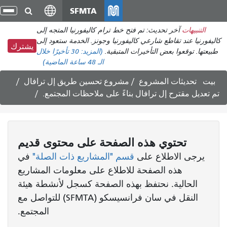
انتقل
SFMTA
تبد
إلى
الت
التنبيهات
آخر تحديث: تم فتح خط ترام كاليفورنيا المتجه إلى
المحتوى
كاليفورنيا عند تقاطع شارعي كاليفورنيا وجونز. الخدمة ستعود إلى
الرئيسي
يشترك
طبيعتها. توقعوا بعض التأخيرات المتبقية.
(المزيد:
30 تأخيرًا
خلال
الـ 48 ساعة الماضية)
بيت
تحديثات المشروع
مشروع تحسين طريق إل ترافال
تم تعديل مقترح إل ترافال بناءً على ملاحظات المجتمع.
تحتوي هذه الصفحة على محتوى قديم
يرجى الاطلاع على
قسم "المشاريع ذات الصلة"
في
هذه الصفحة للاطلاع على معلومات المشاريع
الحالية. نحتفظ بهذه الصفحة كسجل لأنشطة هيئة
النقل في سان فرانسيسكو (SFMTA) للتواصل مع
المجتمع.