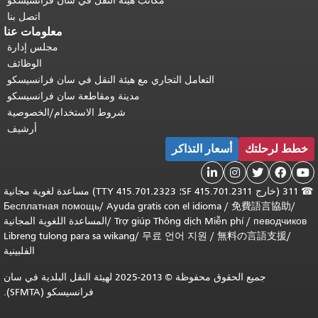
مكاتب هيئة النقل في سان فرانسيسكو
اتصل بنا
معلومات عنا
مجلس إدارة
الوظائف
التعامل التجاري مع هيئة النقل في سان فرانسيسكو
مدينة ومقاطعة سان فرانسيسكو
شروط الاستخدام/الخصوصية
أرشيف
خطط لرحلتك
أسعار التذاكر





☎
311 (خارج SF 415.701.2311؛ TTY 415.701.2323) مساعدة لغوية مجانية
Бесплатная помощь
/
Ayuda gratis con el idioma
/
免費語言協助
/
певодчиков
/
Trợ giúp Thông dịch Miễn phí
/
المساعدة اللغوية المجانية
Libreng tulong para sa wikang
/
무료 언어 지원
/
無料の言語支援
/
الفلبينية
جميع الحقوق محفوظة © 2013-2025 لهيئة النقل البلدية في سان
فرانسيسكو (SFMTA).