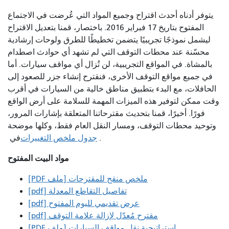
يتوفر أدناه أحدث اقتراح وجميع المواد التي عُرضت في الاجتماع
المفتوح بتاريخ 17 فبراير 2016. باختصار، قمنا بتعديل الاقتراح
ليشمل نموذجًا تجريبيًا يتضمن تخطيطًا للطرق ولوحات إرشادية
محسّنة عند محطات التوقف التي لم تشهد أي حوادث اصطدام
بالمشاة. في المواقع التجريبية، لن تُزال أي مواقف سيارات. أما
في جميع مواقع التوقف الأخرى، فنقترح إنشاء جزر للصعود إلى
الحافلات، مع البدء بتطبيق مناطق خالية من السيارات في أقرب
وقت ممكن لتوفير هذه الميزات المهمة للسلامة على أرض الواقع
فورًا. أخيرًا، قمنا بتحديث مقترحاتنا المتعلقة بإشارات المرور،
وتوحيد محطات التوقف، ومسار النقل العام فقط، وكلها موضحة
.
جدول ملخص التغييرات
في
مواد البيت المفتوح
ملخص منقح للمقترحات [ملف PDF]
تفاصيل التقاطع المعدلة [pdf]
عرض تقديمي لليوم المفتوح [pdf]
مقترح مُعدّل لإزالة علامة التوقف [pdf]
استراتيجية نقل مواقف السيارات [ملف PDF]