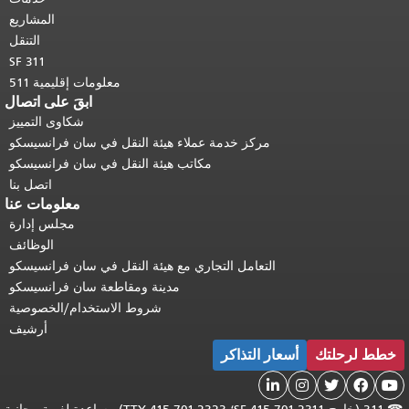
المشاريع
التنقل
SF 311
معلومات إقليمية 511
ابقَ على اتصال
شكاوى التمييز
مركز خدمة عملاء هيئة النقل في سان فرانسيسكو
مكاتب هيئة النقل في سان فرانسيسكو
اتصل بنا
معلومات عنا
مجلس إدارة
الوظائف
التعامل التجاري مع هيئة النقل في سان فرانسيسكو
مدينة ومقاطعة سان فرانسيسكو
شروط الاستخدام/الخصوصية
أرشيف
خطط لرحلتك
أسعار التذاكر




