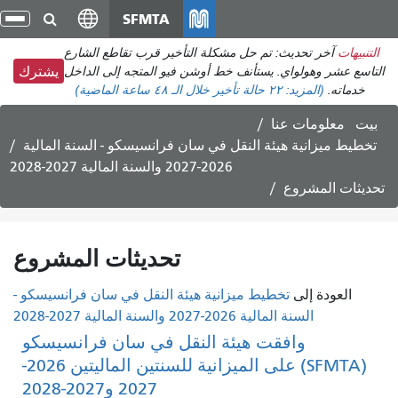
انتقل
SFMTA
تبد
إلى
الت
التنبيهات
آخر تحديث: تم حل مشكلة التأخير قرب تقاطع الشارع
المحتوى
التاسع عشر وهولواي. يستأنف خط أوشن فيو المتجه إلى الداخل
يشترك
الرئيسي
خدماته.
(المزيد:
٢٢ حالة تأخير
خلال الـ ٤٨ ساعة الماضية)
بيت
معلومات عنا
تخطيط ميزانية هيئة النقل في سان فرانسيسكو - السنة المالية
2026-2027 والسنة المالية 2027-2028
تحديثات المشروع
تحديثات المشروع
العودة إلى
تخطيط ميزانية هيئة النقل في سان فرانسيسكو -
السنة المالية 2026-2027 والسنة المالية 2027-2028
وافقت هيئة النقل في سان فرانسيسكو
(SFMTA) على الميزانية للسنتين الماليتين 2026-
2027 و2027-2028