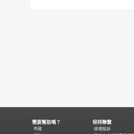
需要幫助嗎？
保持聯繫
頁
面
市政
歧視投訴