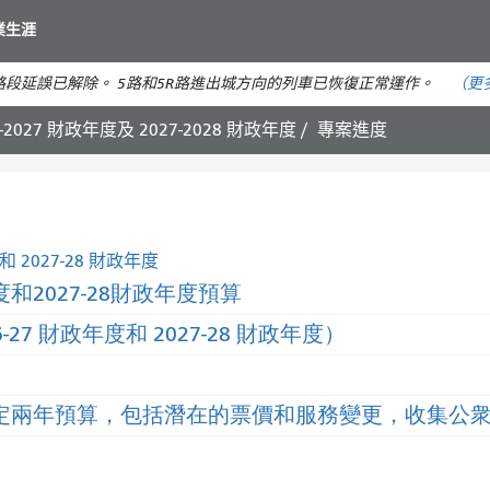
移
業生涯
至
主
段延誤已解除。 5路和5R路進出城方向的列車已恢復正常運作。
（更
要
內
2027 財政年度及 2027-2028 財政年度
專案進度
容
 2027-28 財政年度
和2027-28財政年度預算
7 財政年度和 2027-28 財政年度）
就制定兩年預算，包括潛在的票價和服務變更，收集公