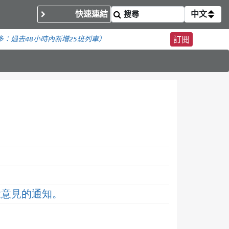
快速連結
中文
多：
過去48小時內新增
25班列車）
訂閱
衆意見的通知。