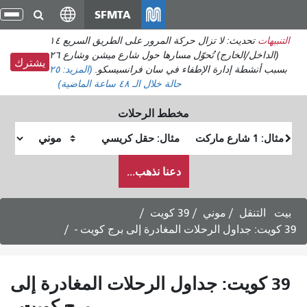
انتقل
SFMTA
تبد
إلى
الت
التنبيهات
تحديث: لا تزال حركة المرور على الطريق السريع ١٤
المحتوى
(الداخل/الخارج) تُحوّل مسارها حول شارع ميشن وشارع ٢٦
الرئيسي
يشترك
بسبب أنشطة إدارة الإطفاء في سان فرانسيسكو.
(المزيد:
٢٥
حالة
خلال الـ ٤٨ ساعة الماضية)
مخطط الرحلات
موقع
موقع
البداية
النهاية
كيف
دعنا نذهب...
أرغب
في
السفر
بيت
التنقل
موني
39 كويت
39 كويت: جداول الرحلات المغادرة إلى برج كويت -
39 كويت: جداول الرحلات المغادرة إلى
برج كويت -