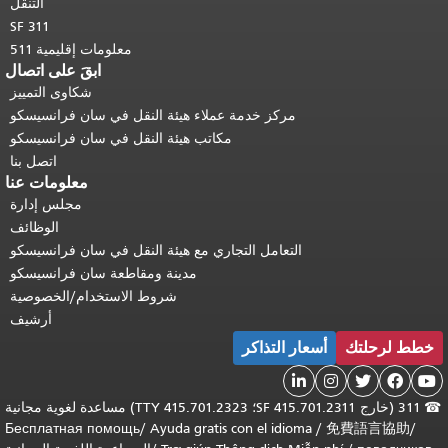
التنقل
SF 311
معلومات إقليمية 511
ابقَ على اتصال
شكاوى التمييز
مركز خدمة عملاء هيئة النقل في سان فرانسيسكو
مكاتب هيئة النقل في سان فرانسيسكو
اتصل بنا
معلومات عنا
مجلس إدارة
الوظائف
التعامل التجاري مع هيئة النقل في سان فرانسيسكو
مدينة ومقاطعة سان فرانسيسكو
شروط الاستخدام/الخصوصية
أرشيف
خطط لرحلتك
أسعار التذاكر





☎
311 (خارج SF 415.701.2311؛ TTY 415.701.2323) مساعدة لغوية مجانية
Бесплатная помощь
/
Ayuda gratis con el idioma
/
免費語言協助
/