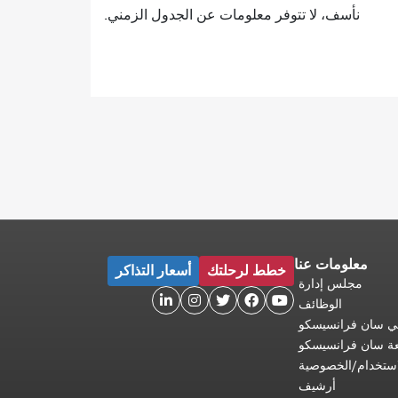
نأسف، لا تتوفر معلومات عن الجدول الزمني.
معلومات عنا
خطط لرحلتك
أسعار التذاكر
مجلس إدارة





الوظائف
 في سان فرانسيسكو
عة سان فرانسيسكو
ستخدام/الخصوصية
أرشيف