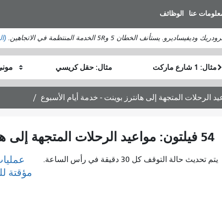
انتقل
علومات عنا
الوظائف
إلى
المحتوى
ستأنف الخطان 5 و5R الخدمة المنتظمة في الاتجاهين.
(ال
الرئيسي
موقع
موقع
كيف
البداية
النهاية
أرغب
في
السفر
54 فيلتون: مواعيد الرحلات المتجهة إلى هانترز بوينت - خدمة أيام الأسبوع
عمليات
يتم تحديث حالة التوقف كل 30 دقيقة في رأس الساعة.
مؤقتة ل