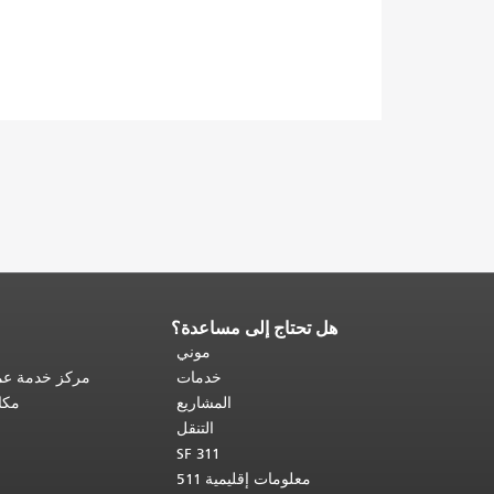
هل تحتاج إلى مساعدة؟
نهاية
محتوى
موني
الصفحة.
يتكرر
خدمات
مركز خدمة عمل
باقي
المشاريع
مكا
محتوى
التنقل
هذه
SF 311
الصفحة
معلومات إقليمية 511
في