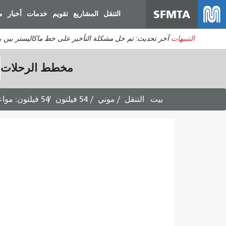
SFMTA
التنقل
المشاريع
تقويم
خدمات
أخبار
م
التنبيهات
آخر تحديث: تم حل مشكلة التأخير على خط ماكاليستر بين برودريك وديفيساديرو. ي
مخطط الرحلات
بيت
التنقل
موني
54 فيلتون
54 فيلتون: مواعيد الرحلات المتجهة إلى هانترز بوينت - خدمة أيام الأسبوع