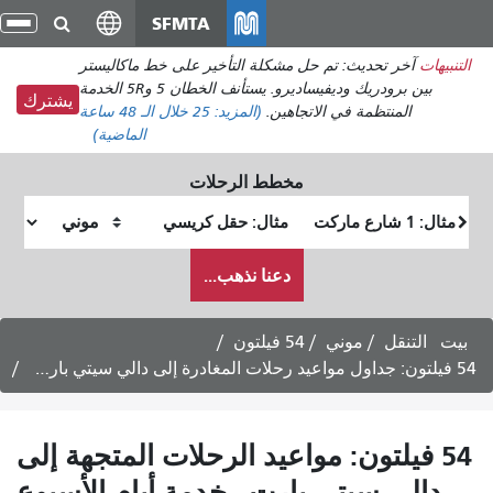
انتقل
SFMTA
تبد
إلى
الت
التنبيهات
آخر تحديث: تم حل مشكلة التأخير على خط ماكاليستر
المحتوى
بين برودريك وديفيساديرو. يستأنف الخطان 5 و5R الخدمة
الرئيسي
يشترك
المنتظمة في الاتجاهين.
(المزيد:
25
خلال الـ 48 ساعة
الماضية)
مخطط الرحلات
موقع
موقع
البداية
النهاية
كيف
دعنا نذهب...
أرغب
في
السفر
بيت
التنقل
موني
54 فيلتون
54 فيلتون: جداول مواعيد رحلات المغادرة إلى دالي سيتي بارت - 31 يوليو 2026
54 فيلتون: مواعيد الرحلات المتجهة إلى
دالي سيتي بارت - خدمة أيام الأسبوع