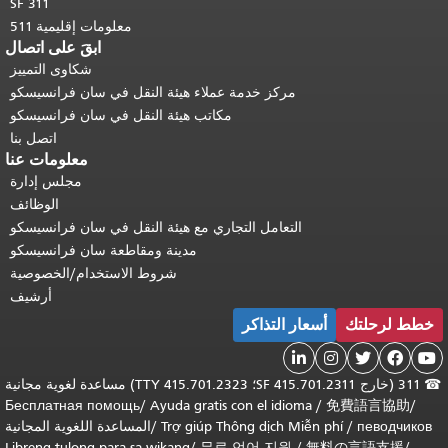
SF 311
معلومات إقليمية 511
ابقَ على اتصال
شكاوى التمييز
مركز خدمة عملاء هيئة النقل في سان فرانسيسكو
مكاتب هيئة النقل في سان فرانسيسكو
اتصل بنا
معلومات عنا
مجلس إدارة
الوظائف
التعامل التجاري مع هيئة النقل في سان فرانسيسكو
مدينة ومقاطعة سان فرانسيسكو
شروط الاستخدام/الخصوصية
أرشيف
خطط لرحلتك
أسعار التذاكر





☎
311 (خارج SF 415.701.2311؛ TTY 415.701.2323) مساعدة لغوية مجانية
Бесплатная помощь
/
Ayuda gratis con el idioma
/
免費語言協助
/
певодчиков
/
Trợ giúp Thông dịch Miễn phí
/
المساعدة اللغوية المجانية
Libreng tulong para sa wikang
/
무료 언어 지원
/
無料の言語支援
/