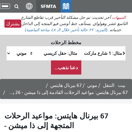
انتقل
SFMTA
تبديل
إلى
التنقل
ر تحديث: تم حل مشكلة التأخير قرب تقاطع الشارع
المحتوى
 وهولواي. يستأنف خط أوشن فيو المتجه إلى الداخل
يشترك
الرئيسي
(المزيد:
٢٢ حالة تأخير
خلال الـ ٤٨ ساعة الماضية)
مخطط الرحلات
موقع
موقع
البداية
النهاية
كيف
دعنا نذهب...
أرغب
في
السفر
نقل
موني
67 بيرنال هايتس
67 بيرنال هايتس: مواعيد الرحلات
المتجهة إلى ذا ميشن -