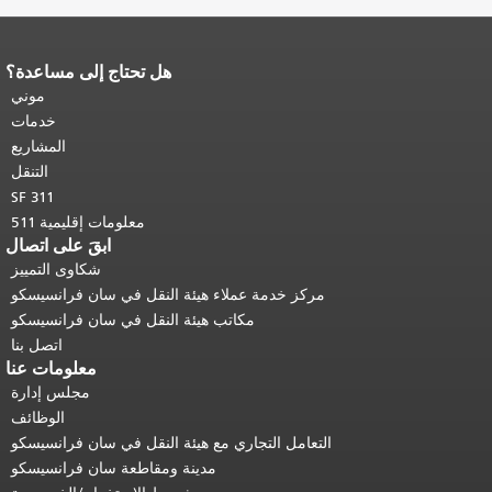
هل تحتاج إلى مساعدة؟
 الصفحة.
يتكرر باقي محتوى
حة في كل صفحة.
العودة إلى
موني
أعلى المحتوى الرئيسي
.
خدمات
المشاريع
التنقل
SF 311
معلومات إقليمية 511
ابقَ على اتصال
شكاوى التمييز
مركز خدمة عملاء هيئة النقل في سان فرانسيسكو
مكاتب هيئة النقل في سان فرانسيسكو
اتصل بنا
معلومات عنا
مجلس إدارة
الوظائف
التعامل التجاري مع هيئة النقل في سان فرانسيسكو
مدينة ومقاطعة سان فرانسيسكو