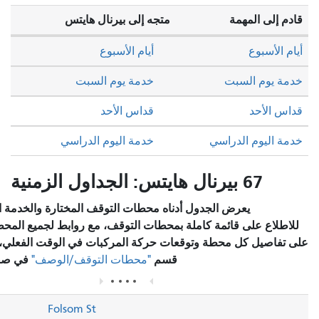
المهمة
متجه إلى بيرنال هايتس
بوع
أيام الأسبوع
 السبت
خدمة يوم السبت
حد
قداس الأحد
وم الدراسي
خدمة اليوم الدراسي
67 بيرنال هايتس: الجداول الزمنية
يعرض الجدول أدناه محطات التوقف المختارة والخدمة المخطط لها.
على قائمة كاملة بمحطات التوقف، مع روابط لجميع المحطات للاطلاع
ل كل محطة وتوقعات حركة المركبات في الوقت الفعلي، يرجى زيارة
قسم
في صفحة المسار.
"محطات التوقف/الوصف"
Folsom St