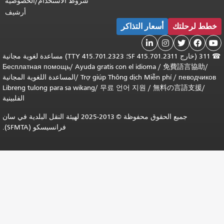
شروط الاستخدام/الخصوصية
أرشيف
تك
أسعار التذاكر


311 (خارج SF 415.701.2311؛ TTY 415.701.2323) مساعدة لغوية مجانية
Бесплатная помощь
/
Ayuda gratis con el idioma
/
免費語
п
/
Trợ giúp Thông dịch Miễn phí
/
المساعدة اللغوية المجانية
Libreng tulong para sa wikang
/
무료 언어 지원
/
無料の言
الفلبينية
جميع الحقوق محفوظة © 2013-2025 لهيئة النقل البلدية في سان
فرانسيسكو (SFMTA).