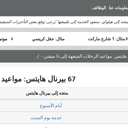
انتقل
علومات عنا
الوظائف
إلى
المحتوى
الرئيسي
موقع
موقع
كيف
البداية
النهاية
أرغب
في
السفر
67 بيرنال هايتس: مواعيد الرحلات المتجهة إلى ذا ميشن -
متجه إلى بيرنال هايتس
أيام الأسبوع
خدمة يوم السبت