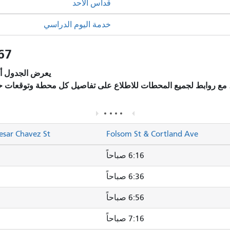
قداس الأحد
خدمة اليوم الدراسي
67 بيرنال هايتس: الجداول ال
يعرض الجدول أد
، مع روابط لجميع المحطات للاطلاع على تفاصيل كل محطة وتوقعات ح
esar Chavez St
Folsom St & Cortland Ave
6:16 صباحاً
6:36 صباحاً
6:56 صباحاً
7:16 صباحاً