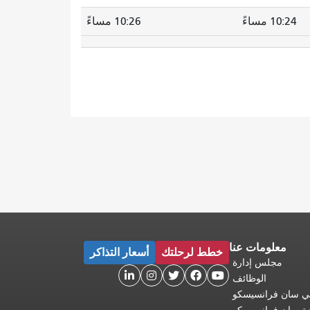
10:24 مساءً
10:26 مساءً
معلومات عنا
خطط لرحلتك
أسعار التذاكر
مجلس إدارة





الوظائف
 في سان فرانسيسكو