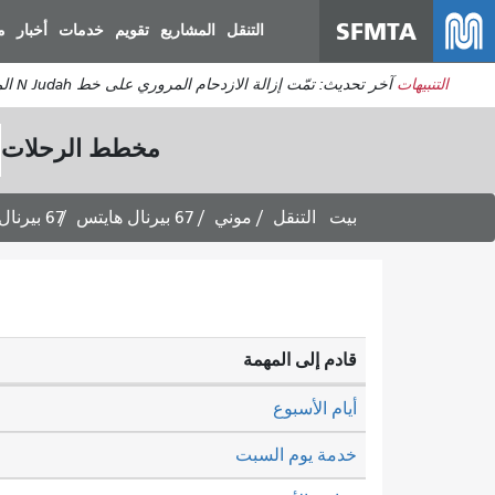
SFMTA
التنقل
المشاريع
تقويم
خدمات
أخبار
م
التنبيهات
آخر تحديث: تمّت إزالة الازدحام المروري على خط N Judah المتجه إلى هيلواي. ستعود الخدمة إلى طبيعتها. يُرجى توقع بعض التأخيرات المتبقية.
مخطط الرحلات
بيت
التنقل
موني
67 بيرنال هايتس
67 بيرنال هايتس: مواعيد الرحلات المتجهة إلى ذا ميشن -
قادم إلى المهمة
أيام الأسبوع
خدمة يوم السبت