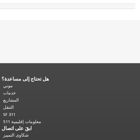
هل تحتاج إلى مساعدة؟
رر باقي محتوى
فحة.
العودة إلى
موني
حتوى الرئيسي
.
خدمات
المشاريع
التنقل
SF 311
معلومات إقليمية 511
ابقَ على اتصال
شكاوى التمييز