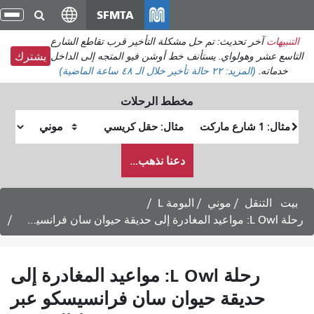
انتقل
SFMTA
تبديل
إلى
التنقل
 حل مشكلة التأخير قرب تقاطع الشارع
المحتوى
تأنف خط أوشن فيو المتجه إلى الداخل
يشترك
الرئيسي
خلال الـ ٤٨ ساعة الماضية)
مخطط الرحلات
موقع
موقع
البداية
النهاية
كيف
دعنا نذهب...
أرغب
في
السفر
البومة L
رحلة L Owl: مواعيد المغادرة إلى
يوان سان فرانسيسكو عبر