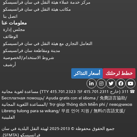
ركز خدمة عملاء هيئة النقل في سان فرانسيسكو
مكاتب هيئة النقل في سان فرانسيسكو
اتصل بنا
معلومات عنا
مجلس إدارة
الوظائف
تعامل التجاري مع هيئة النقل في سان فرانسيسكو
مدينة ومقاطعة سان فرانسيسكو
شروط الاستخدام/الخصوصية
أرشيف
التذاكر
311 (خارج SF 415.701.2311؛ TTY 415.701.2323) مساعدة لغوية مجانية
Бесплатная помощь
/
Ayuda gratis con el id
Trợ giúp Thông dịch
/
المساعدة اللغوية المجانية
Libreng tulong para sa wikang
/
무료 언어 지
الفلبينية
جميع الحقوق محفوظة © 2013-2025 لهيئة النقل البلدية في سان
فرانسيسكو (SFMTA).