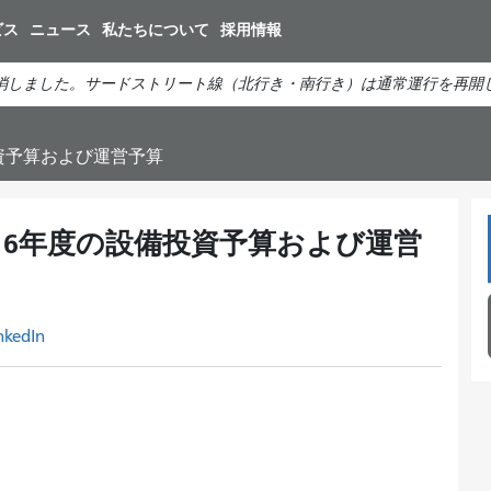
メ
ビス
ニュース
私たちについて
採用情報
イ
ン
消しました。サードストリート線（北行き・南行き）は通常運行を再開
コ
ン
テ
投資予算および運営予算
ン
ツ
に
2016年度の設備投資予算および運営
移
動
nkedIn