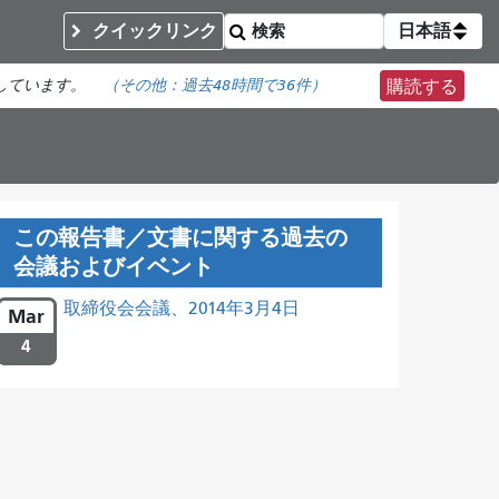
クイックリンク
日本語
しています。
（その他：
過去48時間で
36件）
購読する
この報告書／文書に関する過去の
会議およびイベント
取締役会会議、2014年3月4日
Mar
4