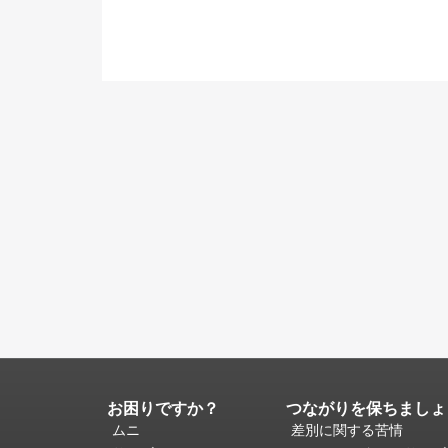
お困りですか？
つながりを保ちましょ
ペ
ー
ムニ
差別に関する苦情