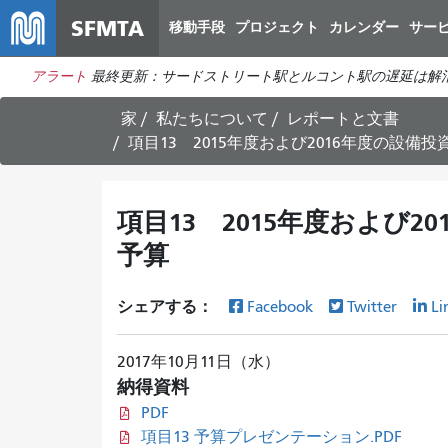
SFMTA
移動手段
プロジェクト
カレンダー
サー
アラート
最終更新：サードストリート駅とルコント駅の遅延は解
家
私たちについて
レポートと文書
項目13 2015年度および2016年度の設備
項目13 2015年度および
予算
シェアする：
Facebook
Twitter
Li
2017年10月11日（水）
納得資料
PDF
項目13 予算プレゼンテーション.PDF