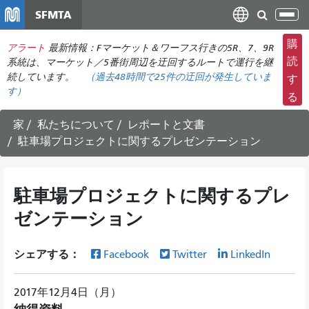
メ
SFMTA
ナ
イ
ビ
ン
購
アラート
最新情報：Fマーケット＆ワーフス行きの5R、7、9R
ゲ
コ
読
系統は、マーケット／5番街周辺を迂回するルートで運行を継
ー
ン
続しています。
（
過去48時間で
25件の迂回が発生していま
す
シ
す）
テ
る
ョ
ン
ン
ツ
家
私たちについて
レポートと文書
の
に
駐車場プロジェクトに関するプレゼンテーション
切
移
り
動
替
駐車場プロジェクトに関するプレ
え
ゼンテーション
シェアする：
Facebook
Twitter
LinkedIn
2017年12月4日（月）