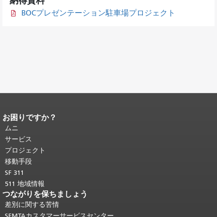
納得資料
BOCプレゼンテーション駐車場プロジェクト
お困りですか？
ページコンテンツの終わり。
このペー
ジの残りの部分はすべてのページで繰
ムニ
り返されます。
メインコンテンツの先
サービス
頭に戻る
。
プロジェクト
移動手段
SF 311
511 地域情報
つながりを保ちましょう
差別に関する苦情
SFMTAカスタマーサービスセンター