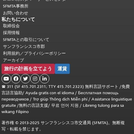
SFMTA事務所
お問い合わせ
私たちについて
取締役会
採用情報
SFMTAとの取引について
サンフランシスコ市郡
利用規約／プライバシーポリシー
アーカイブ
旅行の計画を立てよう
運賃





☎
311 (SF 415.701.2311; TTY 415.701.2323) 無料言語サポート /
免費
言語言協助
/
Ayuda gratis con el idioma
/
Бесплатная помощь
переводчиков
/
Trợ giúp Thông dịch Miễn phí
/
Assistance linguistique
gratuite
/
無料の言語支援
/
무료 언어 지원
/
Libreng tulong para sa
wikang Filipino
著作権 © 2013-2025 サンフランシスコ市交通局 (SFMTA)。無断複
写・転載を禁じます。