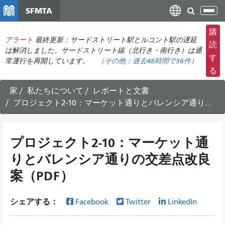
メ
SFMTA
ナ
イ
ビ
ン
購
ゲ
アラート
最終更新：サードストリート駅とルコント駅の遅延
コ
読
ー
は解消しました。サードストリート線（北行き・南行き）は通
ン
す
常運行を再開しています。
（その他：
過去48時間で
36件）
シ
テ
る
ョ
ン
ン
ツ
家
私たちについて
レポートと文書
の
に
プロジェクト2-10：マーケット通りとバレンシア通りの交差点改良案（PDF）
切
移
り
動
替
プロジェクト2-10：マーケット通
え
りとバレンシア通りの交差点改良
案（PDF）
シェアする：
Facebook
Twitter
LinkedIn