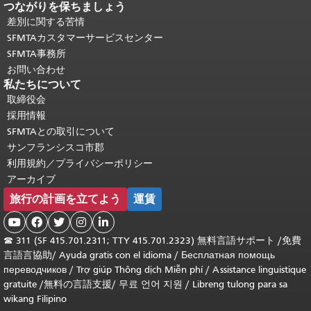
つながりを保ちましょう
差別に関する苦情
SFMTAカスタマーサービスセンター
SFMTA事務所
お問い合わせ
私たちについて
取締役会
採用情報
SFMTAとの取引について
サンフランシスコ市郡
利用規約／プライバシーポリシー
アーカイブ
旅行の計画を立てよう
運賃





☎
311 (SF 415.701.2311; TTY 415.701.2323) 無料言語サポート /
免費
言語言協助
/
Ayuda gratis con el idioma
/
Бесплатная помощь
переводчиков
/
Trợ giúp Thông dịch Miễn phí
/
Assistance linguistique
gratuite
/
無料の言語支援
/
무료 언어 지원
/
Libreng tulong para sa
wikang Filipino