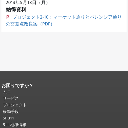
2013年5月13日（月）
納得資料
プロジェクト2-10：マーケット通りとバレンシア通り
の交差点改良案（PDF）
お困りですか？
ページコンテンツの終わり。
このペー
ジの残りの部分はすべてのページで繰
ムニ
り返されます。
メインコンテンツの先
サービス
頭に戻る
。
プロジェクト
移動手段
SF 311
511 地域情報