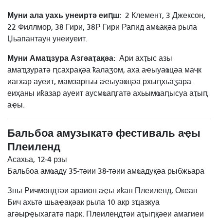
Муни ала уахь унеиртә еиԥш:
2 Клемент, 3 Джексон,
22 Филлмор, 38 Гири, 38Р Гири Рапид амҩақәа рыла
Џьапантаун унеиуеит.
Муни Амаҵзура Азгәаҭақәа:
Ари ахҭыс азы
амаҵзуратә ԥсахрақәа ҟалаӡом, аха аҽыуаҩцәа маҷк
иагхар ауеит, мамзаргьы аҽыуаҩцәа рхыԥхьаӡара
еиҳаны иҟазар ауеит аусмҩаԥгатә ахьымҩаԥысуа аҭыԥ
аҿы.
Бальбоа амузыкатә фестиваль аҿы
Плеиленд
Асахьа, 12-4 рзы
Бальбоа амҩаду 35-тәии 38-тәии амҩадуқәа рыбжьара
Зны Ричмондтәи араион аҿы иҟан Плеиленд, Океан
Бич ахьтә шьаҿақәак рыла 10 акр зҵазкуа
агәырҿыхагатә парк. Плеилендтәи аҭыԥқәеи амагиеи