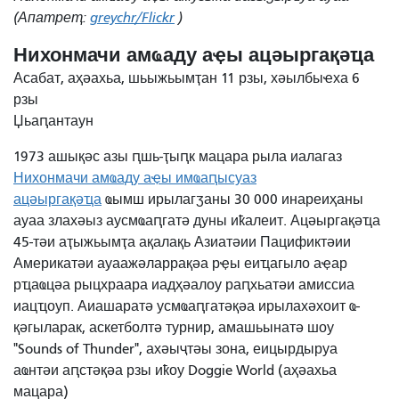
(Апатреҭ:
greychr/Flickr
)
Нихонмачи амҩаду аҿы ацәыргақәҵа
Асабат, аҳәахьа, шьыжьымҭан 11 рзы, хәылбыҽха 6
рзы
Џьаԥантаун
1973 ашықәс азы ԥшь-ҭыԥк мацара рыла иалагаз
Нихонмачи амҩаду аҿы имҩаԥысуаз
ацәыргақәҵа
ҩымш ирылагӡаны 30 000 инареиҳаны
ауаа злахәыз аусмҩаԥгатә дуны иҟалеит. Ацәыргақәҵа
45-тәи аҭыжьымҭа ақалақь Азиатәии Пацификтәии
Америкатәи ауаажәларрақәа рҿы еиҵагыло аҿар
рҵаҩцәа рыцхраара иадҳәалоу раԥхьатәи амиссиа
иацҵоуп. Аиашаратә усмҩаԥгатәқәа ирылахәхоит ҩ-
қәгыларак, аскетболтә турнир, амашьынатә шоу
"Sounds of Thunder", ахәыҷтәы зона, еицырдыруа
аҩнтәи аԥстәқәа рзы иҟоу Doggie World (аҳәахьа
мацара)