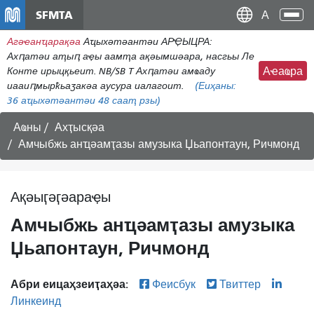
メ
SFMTA
Ана
イ
аԥс
Агәҽанҵарақәа
Аҵыхәтәантәи АРҾЫЦРА:
ン
Ахԥатәи аҭыԥ аҿы аамҭа ақәымшәара, насгьы Ле
コ
Конте ирыцқьеит. NB/SB T Ахԥатәи амҩаду
Аҽаҩра
ン
иааиԥмырҟьаӡакәа аусура иалагоит.
(Еиҳаны:
テ
36
аҵыхәтәантәи 48 сааҭ рзы)
ン
ツ
Аҩны
Ахҭысқәа
に
Амчыбжь анҵәамҭазы амузыка Џьапонтаун, Ричмонд
移
動
Ақәыӷәӷәараҿы
Амчыбжь анҵәамҭазы амузыка
Џьапонтаун, Ричмонд
Абри еицаҳзеиҭаҳәа:
Феисбук
Твиттер
Линкеинд