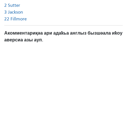
2 Sutter
3 Jackson
22 Fillmore
Акомментариқәа ари адаҟьа англыз бызшәала иҟоу
аверсиа азы ауп.