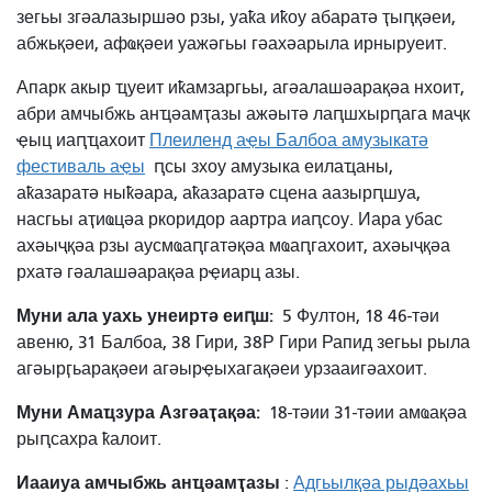
зегьы згәалазыршәо рзы, уаҟа иҟоу абаратә ҭыԥқәеи,
абжьқәеи, афҩқәеи уажәгьы гәахәарыла ирныруеит.
Апарк акыр ҵуеит иҟамзаргьы, агәалашәарақәа нхоит,
абри амчыбжь анҵәамҭазы ажәытә лаԥшхырԥага маҷк
ҿыц иаԥҵахоит
Плеиленд аҿы Балбоа амузыкатә
фестиваль аҿы
ԥсы зхоу амузыка еилаҵаны,
аҟазаратә ныҟәара, аҟазаратә сцена аазырԥшуа,
насгьы аҭиҩцәа ркоридор аартра иаԥсоу. Иара убас
ахәыҷқәа рзы аусмҩаԥгатәқәа мҩаԥгахоит, ахәыҷқәа
рхатә гәалашәарақәа рҿиарц азы.
Муни ала уахь унеиртә еиԥш:
5 Фултон, 18 46-тәи
авеню, 31 Балбоа, 38 Гири, 38Р Гири Рапид зегьы рыла
агәырӷьарақәеи агәырҿыхагақәеи урзааигәахоит.
Муни Амаҵзура Азгәаҭақәа:
18-тәии 31-тәии амҩақәа
рыԥсахра ҟалоит.
Иааиуа амчыбжь анҵәамҭазы
:
Адгьылқәа рыдәахьы