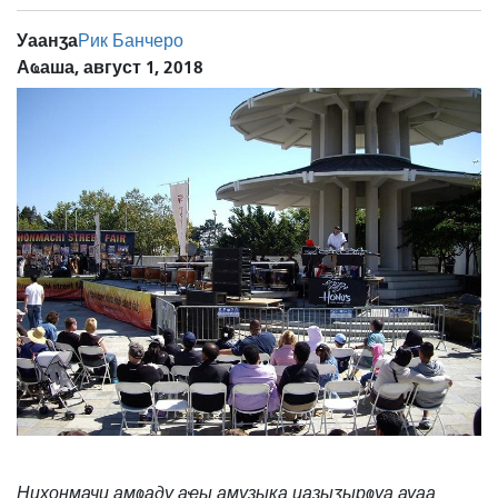
Уаанӡа
Рик Банчеро
Аҩаша, август 1, 2018
Нихонмачи амҩаду аҿы амузыка иазыӡырҩуа ауаа