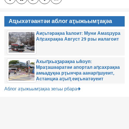
Аҵыхәтәантәи аблог аҭыжьымҭақәа
Аиӷьтәрақәа ҟалоит: Муни Амаҵзура
Аԥсахрақәа Август 29 рзы иалагоит
Ахыԥхьаӡарақәа ыҟоуп:
Мраҭашәаратәи апортал аԥсахрақәа
амҩадуқәа рҭынчра аанарԥшуеит,
Астанциа аҭыԥ еиӷьнатәуеит
Аблог аҭыжьымҭақәа зегьы рбара