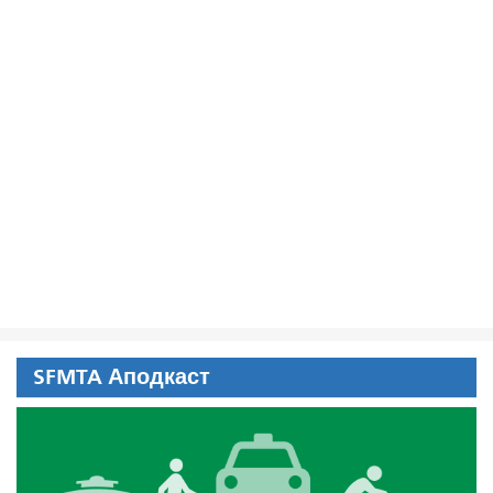
SFMTA Аподкаст