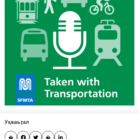
Уҳашьҭал
�


�
