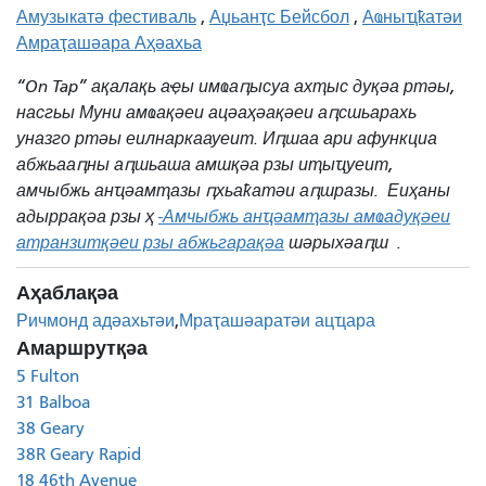
Амузыкатә фестиваль
,
Аџьанҭс Бейсбол
,
Аҩныҵҟатәи
Амраҭашәара Аҳәахьа
“On Tap” ақалақь аҿы имҩаԥысуа ахҭыс дуқәа ртәы,
насгьы Муни амҩақәеи ацәаҳәақәеи аԥсшьарахь
уназго ртәы еилнаркаауеит. Иԥшаа ари афункциа
абжьааԥны аԥшьаша амшқәа рзы иҭыҵуеит,
амчыбжь анҵәамҭазы ԥхьаҟатәи аԥшразы.
Еиҳаны
адыррақәа рзы ҳ
-Амчыбжь анҵәамҭазы амҩадуқәеи
атранзитқәеи рзы абжьгарақәа
шәрыхәаԥш .
Аҳаблақәа
Ричмонд адәахьтәи
Мраҭашәаратәи ацҵара
Амаршрутқәа
5 Fulton
31 Balboa
38 Geary
38R Geary Rapid
18 46th Avenue