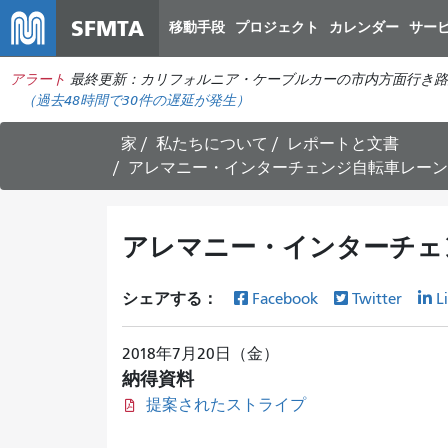
SFMTA
移動手段
プロジェクト
カレンダー
サー
アラート
最終更新：カリフォルニア・ケーブルカーの市内方面行き路
（過去48時間で
30件の
遅延が発生）
家
私たちについて
レポートと文書
アレマニー・インターチェンジ自転車レーン整
アレマニー・インターチェン
シェアする：
Facebook
Twitter
L
2018年7月20日（金）
納得資料
提案されたストライプ