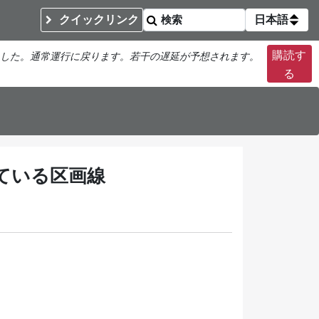
クイックリンク
日本語
購読す
した。通常運行に戻ります。若干の遅延が予想されます。
る
ている区画線