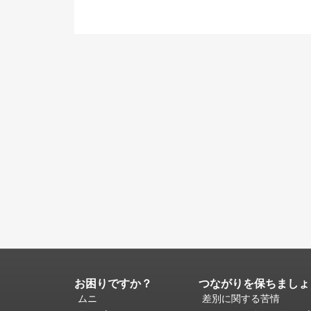
お困りですか？
つながりを保ちましょ
ペ
ー
ムニ
差別に関する苦情