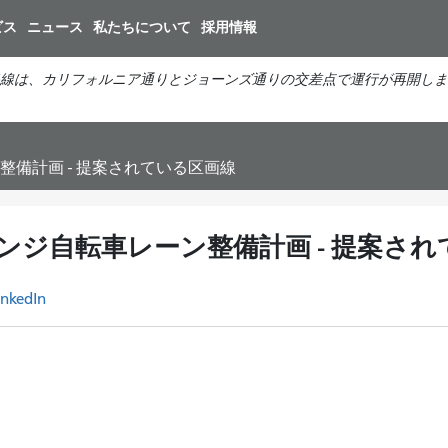
メ
ビス
ニュース
私たちについて
採用情報
イ
ン
線は、カリフォルニア通りとジョーンズ通りの交差点で運行が再開しま
コ
ン
テ
ン
備計画 - 提案されている区画線
ツ
に
移
ジ自転車レーン整備計画 - 提案され
動
inkedIn