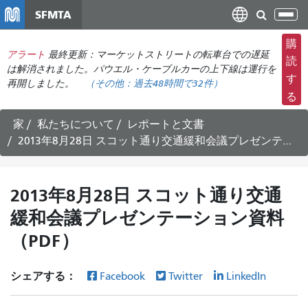
メ
SFMTA
ナ
イ
ビ
ン
購
ゲ
アラート
最終更新：マーケットストリートの転車台での遅延
コ
読
ー
は解消されました。パウエル・ケーブルカーの上下線は運行を
ン
す
再開しました。
（その他：
過去48時間で
32件）
シ
テ
る
ョ
ン
ン
ツ
家
私たちについて
レポートと文書
の
に
2013年8月28日 スコット通り交通緩和会議プレゼンテーション資料（PDF）
切
移
り
動
替
2013年8月28日 スコット通り交通
え
緩和会議プレゼンテーション資料
（PDF）
シェアする：
Facebook
Twitter
LinkedIn