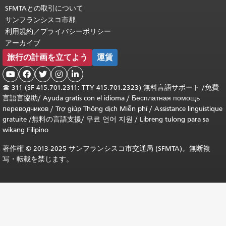
SFMTAとの取引について
サンフランシスコ市郡
利用規約／プライバシーポリシー
アーカイブ
旅行の計画を立てよう
運賃





☎
311 (SF 415.701.2311; TTY 415.701.2323) 無料言語サポート /
免費
言語言協助
/
Ayuda gratis con el idioma
/
Бесплатная помощь
переводчиков
/
Trợ giúp Thông dịch Miễn phí
/
Assistance linguistique
gratuite
/
無料の言語支援
/
무료 언어 지원
/
Libreng tulong para sa
wikang Filipino
著作権 © 2013-2025 サンフランシスコ市交通局 (SFMTA)。無断複
写・転載を禁じます。