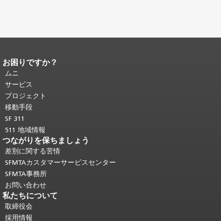
お困りですか？
ページコンテンツの終わり。
このペー
ジの残りの部分はすべてのページで繰
ムニ
り返されます。
メインコンテンツの先
サービス
頭に戻る
。
プロジェクト
移動手段
SF 311
511 地域情報
つながりを保ちましょう
差別に関する苦情
SFMTAカスタマーサービスセンター
SFMTA事務所
お問い合わせ
私たちについて
取締役会
採用情報