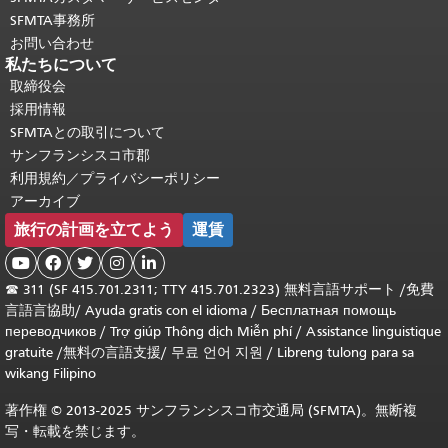
SFMTA事務所
お問い合わせ
私たちについて
取締役会
採用情報
SFMTAとの取引について
サンフランシスコ市郡
利用規約／プライバシーポリシー
アーカイブ
旅行の計画を立てよう
運賃





☎
311 (SF 415.701.2311; TTY 415.701.2323) 無料言語サポート /
免費
言語言協助
/
Ayuda gratis con el idioma
/
Бесплатная помощь
переводчиков
/
Trợ giúp Thông dịch Miễn phí
/
Assistance linguistique
gratuite
/
無料の言語支援
/
무료 언어 지원
/
Libreng tulong para sa
wikang Filipino
著作権 © 2013-2025 サンフランシスコ市交通局 (SFMTA)。無断複
写・転載を禁じます。