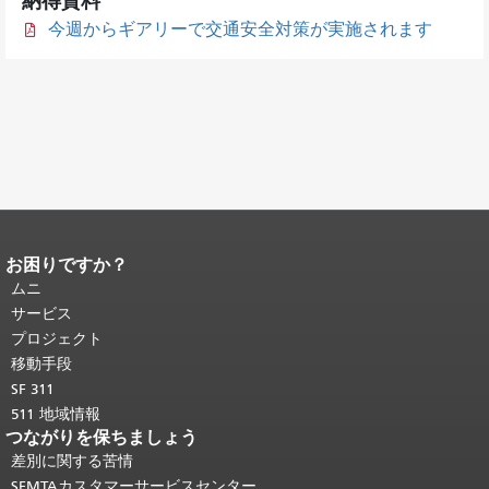
納得資料
今週からギアリーで交通安全対策が実施されます
お困りですか？
ページコンテンツの終わり。
このペー
ジの残りの部分はすべてのページで繰
ムニ
り返されます。
メインコンテンツの先
サービス
頭に戻る
。
プロジェクト
移動手段
SF 311
511 地域情報
つながりを保ちましょう
差別に関する苦情
SFMTAカスタマーサービスセンター