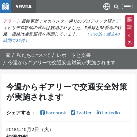
メ
SFMTA
ナ
イ
ビ
ン
購
アラート
最終更新：マカリスター通りのブロデリック駅とデ
ゲ
コ
読
ィビサデロ駅間の遅延は解消されました。5番線と5R番線の往
ー
ン
路・復路は通常運行を再開しています。
（その他：
過去48
す
シ
時間で
25件）
テ
る
ョ
ン
ン
ツ
家
私たちについて
レポートと文書
の
に
今週からギアリーで交通安全対策が実施されます
切
移
り
動
替
今週からギアリーで交通安全対策
え
が実施されます
シェアする：
Facebook
Twitter
LinkedIn
2018年10月2日（火）