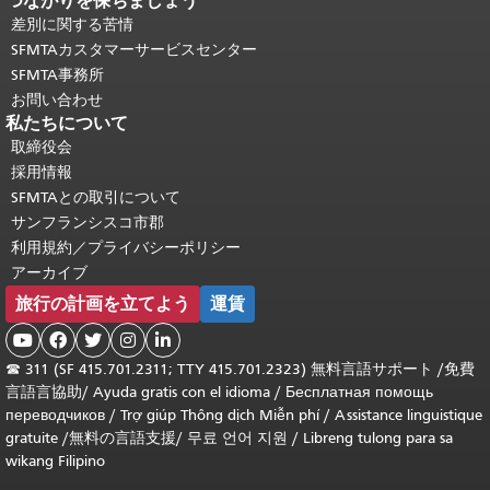
つながりを保ちましょう
差別に関する苦情
SFMTAカスタマーサービスセンター
SFMTA事務所
お問い合わせ
私たちについて
取締役会
採用情報
SFMTAとの取引について
サンフランシスコ市郡
利用規約／プライバシーポリシー
アーカイブ
旅行の計画を立てよう
運賃





☎
311 (SF 415.701.2311; TTY 415.701.2323) 無料言語サポート /
免費
言語言協助
/
Ayuda gratis con el idioma
/
Бесплатная помощь
переводчиков
/
Trợ giúp Thông dịch Miễn phí
/
Assistance linguistique
gratuite
/
無料の言語支援
/
무료 언어 지원
/
Libreng tulong para sa
wikang Filipino