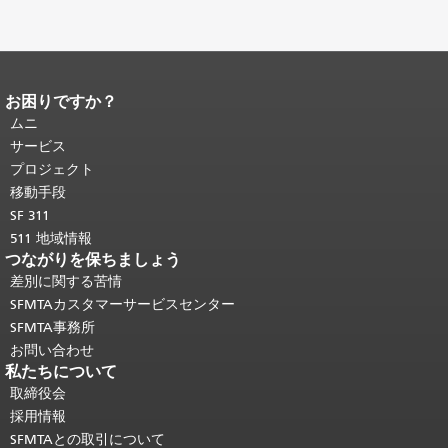
お困りですか？
ページコンテンツの終わり。
このペー
ジの残りの部分はすべてのページで繰
ムニ
り返されます。
メインコンテンツの先
サービス
頭に戻る
。
プロジェクト
移動手段
SF 311
511 地域情報
つながりを保ちましょう
差別に関する苦情
SFMTAカスタマーサービスセンター
SFMTA事務所
お問い合わせ
私たちについて
取締役会
採用情報
SFMTAとの取引について