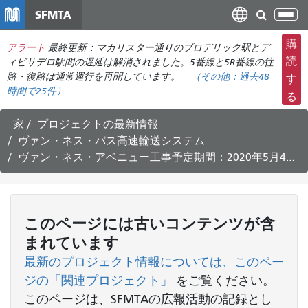
メ
SFMTA
ナ
イ
ビ
ン
購
アラート
最終更新：マカリスター通りのブロデリック駅とデ
ゲ
コ
読
ィビサデロ駅間の遅延は解消されました。5番線と5R番線の往
ー
ン
路・復路は通常運行を再開しています。
（その他：
過去48
す
シ
時間で
25件）
テ
る
ョ
ン
ン
ツ
家
プロジェクトの最新情報
の
に
ヴァン・ネス・バス高速輸送システム
切
移
ヴァン・ネス・アベニュー工事予定期間：2020年5月4日～5月15日
り
動
替
え
このページには古いコンテンツが含
まれています
最新のプロジェクト情報については、このペー
ジの「関連プロジェクト」
をご覧ください
。
このページは、SFMTAの広報活動の記録とし