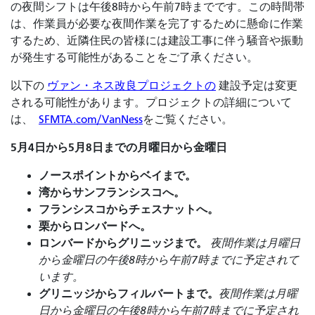
の夜間シフトは午後8時から午前7時までです。この時間帯
は、作業員が必要な夜間作業を完了するために懸命に作業
するため、近隣住民の皆様には建設工事に伴う騒音や振動
が発生する可能性があることをご了承ください。
以下の
ヴァン・ネス改良プロジェクトの
建設予定は変更
される可能性があります。プロジェクトの詳細について
は、
SFMTA.com/VanNess
をご覧ください。
5月4日から5月8日までの月曜日から金曜日
ノースポイントからベイまで。
湾からサンフランシスコへ。
フランシスコからチェスナットへ。
栗からロンバードへ。
ロンバードからグリニッジまで。
夜間作業は月曜日
から金曜日の午後8時から午前7時までに予定されて
います。
グリニッジからフィルバートまで。
夜間作業は月曜
日から金曜日の午後8時から午前7時までに予定され