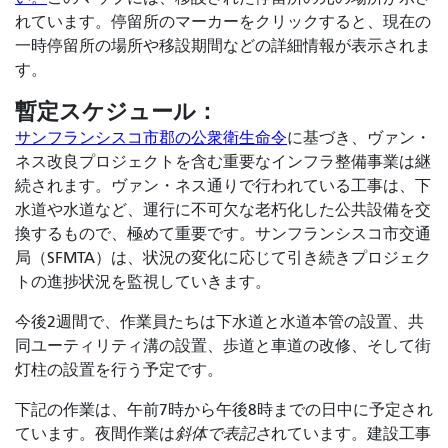
れています。停留所のマーカーをクリックすると、現在の
一時停留所の場所や移設期間などの詳細情報が表示されま
す。
暫定スケジュール：
サンフランシスコ市郡の公衆衛生命令
に基づき
、ヴァン・
ネス改良プロジェクトを含む重要なインフラ整備事業は継
続されます。ヴァン・ネス通りで行われている工事は、下
水道や水道など、運行に不可欠な老朽化した公共設備を交
換するもので、極めて重要です。サンフランシスコ市交通
局（SFMTA）は、状況の変化に応じて引き続きプロジェク
トの進捗状況を監視していきます。
今後2週間で、作業員たちは下水道と水道本管の設置、共
同ユーティリティ溝の設置、歩道と車道の改修、そして街
灯柱の設置を行う予定です。
下記の作業は、午前7時から午後8時までの日中に予定され
ています。夜間作業は
斜体で表記さ
れています。建設工事