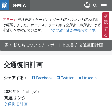
メ
SFMTA
ナ
イ
ビ
ン
購
ゲ
アラート
最終更新：サードストリート駅とルコント駅の遅延
コ
読
ー
は解消しました。サードストリート線（北行き・南行き）は通
ン
す
常運行を再開しています。
（その他：
過去48時間で
36件）
シ
テ
る
ョ
ン
ン
ツ
家
私たちについて
レポートと文書
交通復旧計画
の
に
切
移
り
動
交通復旧計画
替
え
シェアする：
Facebook
Twitter
LinkedIn
2020年9月1日（火）
関連リンク
交通復旧計画