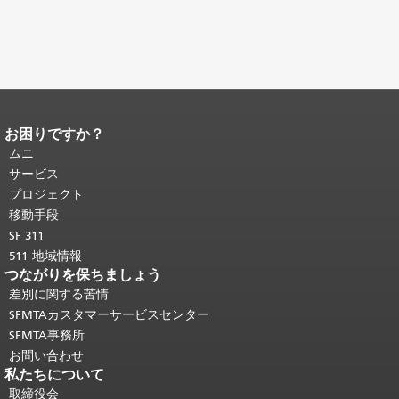
お困りですか？
ページコンテンツの終わり。
このペー
ジの残りの部分はすべてのページで繰
ムニ
り返されます。
メインコンテンツの先
サービス
頭に戻る
。
プロジェクト
移動手段
SF 311
511 地域情報
つながりを保ちましょう
差別に関する苦情
SFMTAカスタマーサービスセンター
SFMTA事務所
お問い合わせ
私たちについて
取締役会