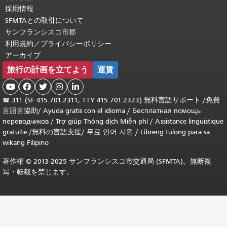
採用情報
SFMTAとの取引について
サンフランシスコ市郡
利用規約／プライバシーポリシー
アーカイブ
旅行の計画を立てよう
運賃





☎
311 (SF 415.701.2311; TTY 415.701.2323) 無料言語サポート /
免費
言語言協助
/
Ayuda gratis con el idioma
/
Бесплатная помощь
переводчиков
/
Trợ giúp Thông dịch Miễn phí
/
Assistance linguistique
gratuite
/
無料の言語支援
/
무료 언어 지원
/
Libreng tulong para sa
wikang Filipino
著作権 © 2013-2025 サンフランシスコ市交通局 (SFMTA)。無断複
写・転載を禁じます。