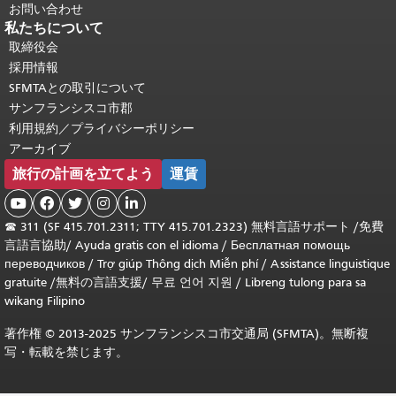
お問い合わせ
私たちについて
取締役会
採用情報
SFMTAとの取引について
サンフランシスコ市郡
利用規約／プライバシーポリシー
アーカイブ
旅行の計画を立てよう
運賃





☎
311 (SF 415.701.2311; TTY 415.701.2323) 無料言語サポート /
免費
言語言協助
/
Ayuda gratis con el idioma
/
Бесплатная помощь
переводчиков
/
Trợ giúp Thông dịch Miễn phí
/
Assistance linguistique
gratuite
/
無料の言語支援
/
무료 언어 지원
/
Libreng tulong para sa
wikang Filipino
著作権 © 2013-2025 サンフランシスコ市交通局 (SFMTA)。無断複
写・転載を禁じます。