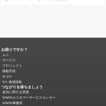
お困りですか？
ページコンテンツの終わり。
このペー
ジの残りの部分はすべてのページで繰
ムニ
り返されます。
メインコンテンツの先
サービス
頭に戻る
。
プロジェクト
移動手段
SF 311
511 地域情報
つながりを保ちましょう
差別に関する苦情
SFMTAカスタマーサービスセンター
SFMTA事務所