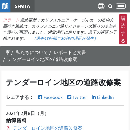
メ
SFMTA
ナ
イ
ビ
ン
購
アラート
最終更新：カリフォルニア・ケーブルカーの市内方
ゲ
コ
読
面行き路線は、カリフォルニア通りとジョーンズ通りの交差点
ー
ン
で運行が再開しました。通常運行に戻ります。若干の遅延が予
す
シ
想されます。
（過去48時間で
30件の
遅延が発生）
テ
る
ョ
ン
ン
ツ
家
私たちについて
レポートと文書
の
に
テンダーロイン地区の道路改修案
切
移
り
動
替
テンダーロイン地区の道路改修案
え
シェアする：
Facebook
Twitter
LinkedIn
2021年2月8日（月）
納得資料
テンダーロイン地区の道路改修案