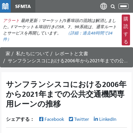
メ
SFMTA
ナ
イ
ビ
ン
購
アラート
最終更新：マーケット/5番埠頭の混雑は解消しまし
ゲ
コ
読
た。Fマーケット＆埠頭行きの5R、7、9R系統は、通常ルート
ー
ン
とサービスを再開しています。
（詳細：
過去48時間で
24
す
シ
件）
テ
る
ョ
ン
ン
ツ
家
私たちについて
レポートと文書
の
に
サンフランシスコにおける2006年から2021年までの公共交通機関専用レーンの推移
切
移
り
動
替
サンフランシスコにおける2006年
え
から2021年までの公共交通機関専
用レーンの推移
シェアする：
Facebook
Twitter
LinkedIn