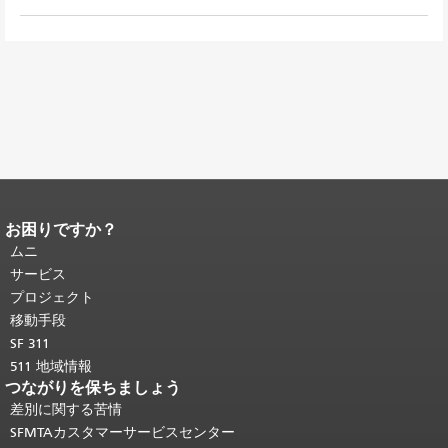
お困りですか？
ページコンテンツの終わり。
このペー
ジの残りの部分はすべてのページで繰
ムニ
り返されます。
メインコンテンツの先
サービス
頭に戻る
。
プロジェクト
移動手段
SF 311
511 地域情報
つながりを保ちましょう
差別に関する苦情
SFMTAカスタマーサービスセンター