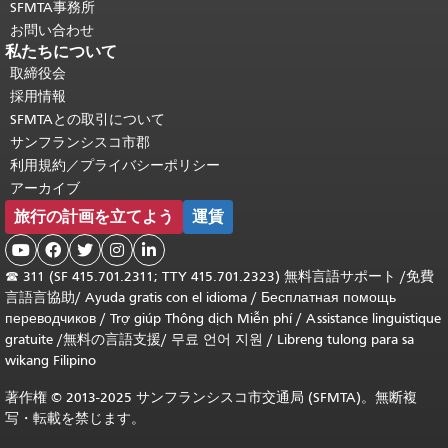
SFMTA事務所
お問い合わせ
私たちについて
取締役会
採用情報
SFMTAとの取引について
サンフランシスコ市郡
利用規約／プライバシーポリシー
アーカイブ
旅行の計画を立てよう
運賃





☎
311 (SF 415.701.2311; TTY 415.701.2323) 無料言語サポート /
免費
言語言協助
/
Ayuda gratis con el idioma
/
Бесплатная помощь
переводчиков
/
Trợ giúp Thông dịch Miễn phí
/
Assistance linguistique
gratuite
/
無料の言語支援
/
무료 언어 지원
/
Libreng tulong para sa
wikang Filipino
著作権 © 2013-2025 サンフランシスコ市交通局 (SFMTA)。無断複
写・転載を禁じます。