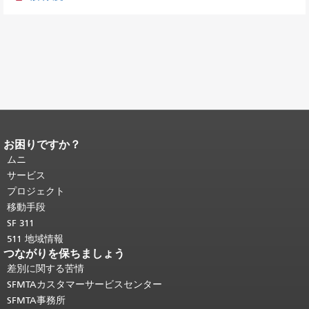
お困りですか？
ページコンテンツの終わり。
このペー
ジの残りの部分はすべてのページで繰
ムニ
り返されます。
メインコンテンツの先
サービス
頭に戻る
。
プロジェクト
移動手段
SF 311
511 地域情報
つながりを保ちましょう
差別に関する苦情
SFMTAカスタマーサービスセンター
SFMTA事務所