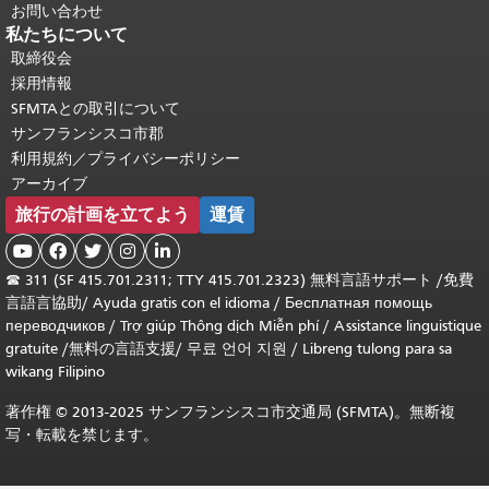
お問い合わせ
私たちについて
取締役会
採用情報
SFMTAとの取引について
サンフランシスコ市郡
利用規約／プライバシーポリシー
アーカイブ
旅行の計画を立てよう
運賃





☎
311 (SF 415.701.2311; TTY 415.701.2323) 無料言語サポート /
免費
言語言協助
/
Ayuda gratis con el idioma
/
Бесплатная помощь
переводчиков
/
Trợ giúp Thông dịch Miễn phí
/
Assistance linguistique
gratuite
/
無料の言語支援
/
무료 언어 지원
/
Libreng tulong para sa
wikang Filipino
著作権 © 2013-2025 サンフランシスコ市交通局 (SFMTA)。無断複
写・転載を禁じます。