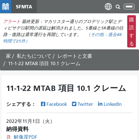
メ
SFMTA
ナ
イ
ビ
ン
購
アラート
最終更新：マカリスター通りのブロデリック駅とデ
ゲ
コ
読
ィビサデロ駅間の遅延は解消されました。5番線と5R番線の往
ー
ン
路・復路は通常運行を再開しています。
（その他：
過去48
す
シ
時間で
25件）
テ
る
ョ
ン
ン
ツ
家
私たちについて
レポートと文書
の
に
11-1-22 MTAB 項目 10.1 クレーム
切
移
り
動
替
11-1-22 MTAB 項目 10.1 クレーム
え
シェアする：
Facebook
Twitter
LinkedIn
2022年11月1日（火）
納得資料
解像度PDF