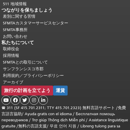
511 地域情報
つながりを保ちましょう
差別に関する苦情
SFMTAカスタマーサービスセンター
SFMTA事務所
お問い合わせ
私たちについて
取締役会
採用情報
SFMTAとの取引について
サンフランシスコ市郡
利用規約／プライバシーポリシー
アーカイブ
旅行の計画を立てよう
運賃





☎
311 (SF 415.701.2311; TTY 415.701.2323) 無料言語サポート /
免費
言語言協助
/
Ayuda gratis con el idioma
/
Бесплатная помощь
переводчиков
/
Trợ giúp Thông dịch Miễn phí
/
Assistance linguistique
gratuite
/
無料の言語支援
/
무료 언어 지원
/
Libreng tulong para sa