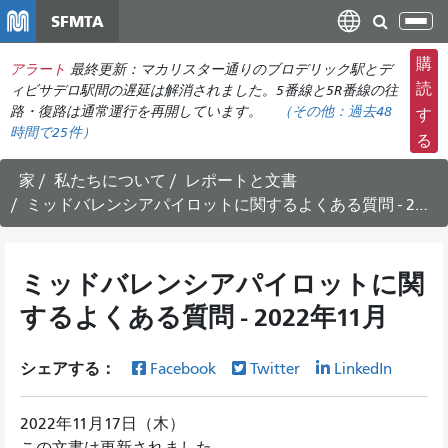
メ
SFMTA
ナ
イ
ビ
ン
購
アラート
最終更新：マカリスター通りのブロデリック駅とデ
ゲ
コ
読
ィビサデロ駅間の遅延は解消されました。5番線と5R番線の往
ー
ン
路・復路は通常運行を再開しています。
（その他：
過去48
す
シ
時間で
25件）
テ
る
ョ
ン
ン
ツ
家
私たちについて
レポートと文書
の
に
ミッドバレンシアパイロットに関するよくある質問 - 2022年11月
切
移
り
動
替
ミッドバレンシアパイロットに関
え
するよくある質問 - 2022年11月
シェアする：
Facebook
Twitter
LinkedIn
2022年11月17日（木）