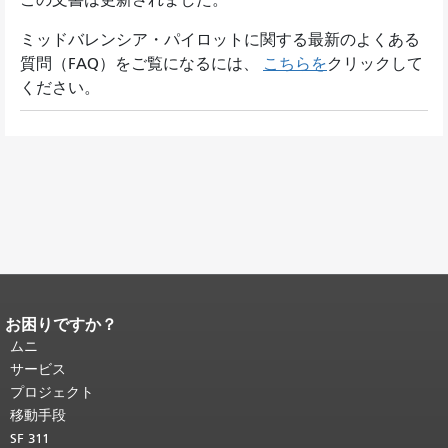
この文書は更新されました。
ミッドバレンシア・パイロットに関する最新のよくある
質問（FAQ）をご覧になるには、
こちらを
クリックして
ください。
お困りですか？
ページコンテンツの終わり。
このペー
ジの残りの部分はすべてのページで繰
ムニ
り返されます。
メインコンテンツの先
サービス
頭に戻る
。
プロジェクト
移動手段
SF 311