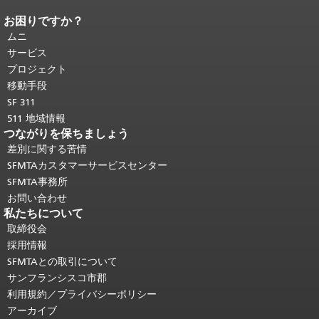
お困りですか？
ページコンテンツの終わり。
このペー
ジの残りの部分はすべてのページで繰
ムニ
り返されます。
メインコンテンツの先
サービス
頭に戻る
。
プロジェクト
移動手段
SF 311
511 地域情報
つながりを保ちましょう
差別に関する苦情
SFMTAカスタマーサービスセンター
SFMTA事務所
お問い合わせ
私たちについて
取締役会
採用情報
SFMTAとの取引について
サンフランシスコ市郡
利用規約／プライバシーポリシー
アーカイブ