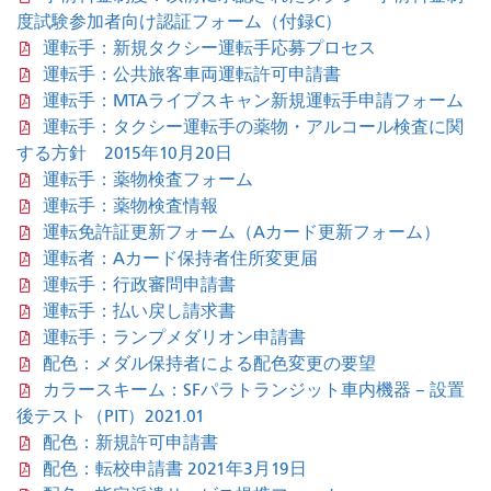
度試験参加者向け認証フォーム（付録C）
運転手：新規タクシー運転手応募プロセス
運転手：公共旅客車両運転許可申請書
運転手：MTAライブスキャン新規運転手申請フォーム
運転手：タクシー運転手の薬物・アルコール検査に関
する方針 2015年10月20日
運転手：薬物検査フォーム
運転手：薬物検査情報
運転免許証更新フォーム（Aカード更新フォーム）
運転者：Aカード保持者住所変更届
運転手：行政審問申請書
運転手：払い戻し請求書
運転手：ランプメダリオン申請書
配色：メダル保持者による配色変更の要望
カラースキーム：SFパラトランジット車内機器 – 設置
後テスト（PIT）2021.01
配色：新規許可申請書
配色：転校申請書 2021年3月19日