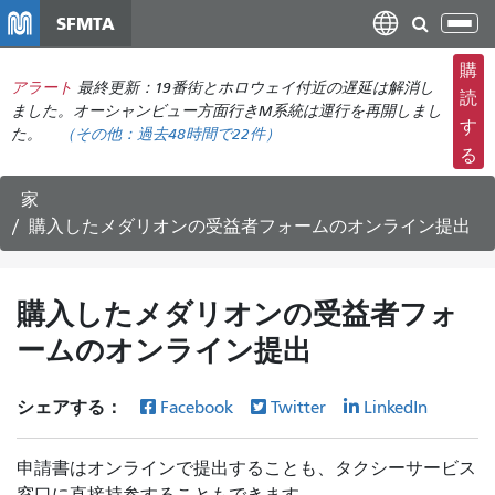
メ
SFMTA
ナ
イ
ビ
ン
購
ゲ
アラート
最終更新：19番街とホロウェイ付近の遅延は解消し
コ
読
ー
ました。オーシャンビュー方面行きM系統は運行を再開しまし
ン
す
た。
（その他：
過去48時間で
22件）
シ
テ
る
ョ
ン
ン
ツ
家
の
に
購入したメダリオンの受益者フォームのオンライン提出
切
移
り
動
替
購入したメダリオンの受益者フォ
え
ームのオンライン提出
シェアする：
Facebook
Twitter
LinkedIn
申請書はオンラインで提出することも、タクシーサービス