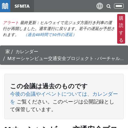
メ
SFMTA
ナ
イ
ビ
ン
購
ゲ
アラート
最終更新：ヒルウェイで北ジュダ方面行き列車の運
コ
読
ー
行が再開しました。通常運行に戻ります。若干の遅延が予想さ
ン
す
れます。
（
過去48時間で
30件の遅延）
シ
テ
る
ョ
ン
ン
ツ
家
カレンダー
の
に
Mオーシャンビュー交通安全プロジェクト - バーチャルオフィスアワー
切
移
り
動
替
え
この
会議
は過去のものです
今後の会議やイベントについては、カレンダー
を
ご覧ください
。このページは公開記録とし
て保管しています。