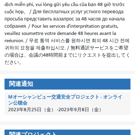
dịch miễn phí, vui lòng gửi yêu cầu của bạn 48 giờ trước
cuộc họp
。 /
Для бесплатных услуг устного перевода
просьба представить вазапрос за 48 часов до начала
собрания.
/
Pour les services d'interprétation gratuits,
veuillez soumettre votre demande 48 heures avant la
reéunion.
/
무료 통역 서비스를 원하시면 회의 48 시간 전에
귀하의 요청을 제출하십시오.
/
無料通訳サービスをご希望
の場合は、会議の48時間前までにリクエストを提出してく
ださい。
関連通知
Mオーシャンビュー交通安全プロジェクト - オンライ
ン公聴会
2023年8月25日（金）
-
2023年9月8日（金）
関連プロジェクト