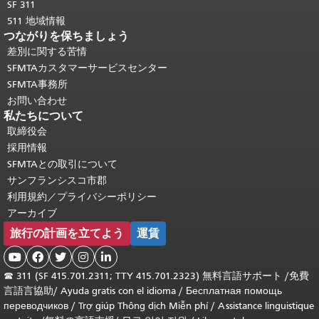
SF 311
511 地域情報
つながりを保ちましょう
差別に関する苦情
SFMTAカスタマーサービスセンター
SFMTA事務所
お問い合わせ
私たちについて
取締役会
採用情報
SFMTAとの取引について
サンフランシスコ市郡
利用規約／プライバシーポリシー
アーカイブ
旅行の計画を立てよう
運賃





☎
311 (SF 415.701.2311; TTY 415.701.2323) 無料言語サポート /
免費
言語言協助
/
Ayuda gratis con el idioma
/
Бесплатная помощь
переводчиков
/
Trợ giúp Thông dịch Miễn phí
/
Assistance linguistique