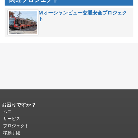
Mオーシャンビュー交通安全プロジェク
ト
お困りですか？
ページコンテンツの終わり。
このペー
ジの残りの部分はすべてのページで繰
ムニ
り返されます。
メインコンテンツの先
サービス
頭に戻る
。
プロジェクト
移動手段