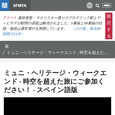
メ
SFMTA
ナ
イ
ビ
ン
購
アラート
最終更新：マカリスター通りのブロデリック駅とデ
ゲ
コ
読
ィビサデロ駅間の遅延は解消されました。5番線と5R番線の往
ー
ン
路・復路は通常運行を再開しています。
（その他：
過去48
す
シ
時間で
25件）
テ
る
ョ
ン
ン
ツ
家
の
に
ミュニ・ヘリテージ・ウィークエンド - 時空を超えた旅にご参加ください！ - スペイン語版
切
移
り
動
替
ミュニ・ヘリテージ・ウィークエ
え
ンド - 時空を超えた旅にご参加く
ださい！ - スペイン語版