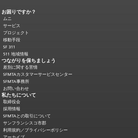
お困りですか？
ページコンテンツの終わり。
このペー
ジの残りの部分はすべてのページで繰
ムニ
り返されます。
メインコンテンツの先
サービス
頭に戻る
。
プロジェクト
移動手段
SF 311
511 地域情報
つながりを保ちましょう
差別に関する苦情
SFMTAカスタマーサービスセンター
SFMTA事務所
お問い合わせ
私たちについて
取締役会
採用情報
SFMTAとの取引について
サンフランシスコ市郡
利用規約／プライバシーポリシー
アーカイブ