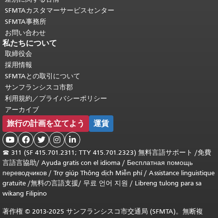
SFMTAカスタマーサービスセンター
SFMTA事務所
お問い合わせ
私たちについて
取締役会
採用情報
SFMTAとの取引について
サンフランシスコ市郡
利用規約／プライバシーポリシー
アーカイブ
旅行の計画を立てよう
運賃





☎
311 (SF 415.701.2311; TTY 415.701.2323) 無料言語サポート /
免費
言語言協助
/
Ayuda gratis con el idioma
/
Бесплатная помощь
переводчиков
/
Trợ giúp Thông dịch Miễn phí
/
Assistance linguistique
gratuite
/
無料の言語支援
/
무료 언어 지원
/
Libreng tulong para sa
wikang Filipino
著作権 © 2013-2025 サンフランシスコ市交通局 (SFMTA)。無断複