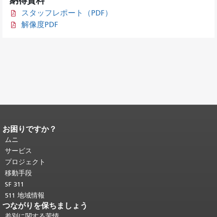
納得資料
スタッフレポート（PDF）
解像度PDF
お困りですか？
ページコンテンツの終わり。
このペー
ジの残りの部分はすべてのページで繰
ムニ
り返されます。
メインコンテンツの先
サービス
頭に戻る
。
プロジェクト
移動手段
SF 311
511 地域情報
つながりを保ちましょう
差別に関する苦情