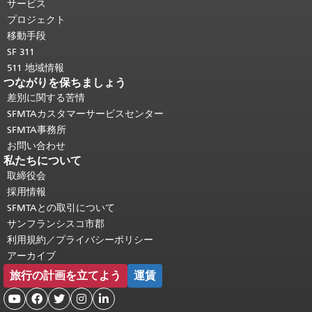
り返されます。
メインコンテンツの先
サービス
頭に戻る
。
プロジェクト
移動手段
SF 311
511 地域情報
つながりを保ちましょう
差別に関する苦情
SFMTAカスタマーサービスセンター
SFMTA事務所
お問い合わせ
私たちについて
取締役会
採用情報
SFMTAとの取引について
サンフランシスコ市郡
利用規約／プライバシーポリシー
アーカイブ
旅行の計画を立てよう
運賃




