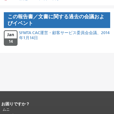
この報告書／文書に関する過去の会議およ
びイベント
SFMTA CAC運営・顧客サービス委員会会議、2014
Jan
年1月14日
14
お困りですか？
ページコンテンツの終わり。
このペー
ジの残りの部分はすべてのページで繰
ムニ