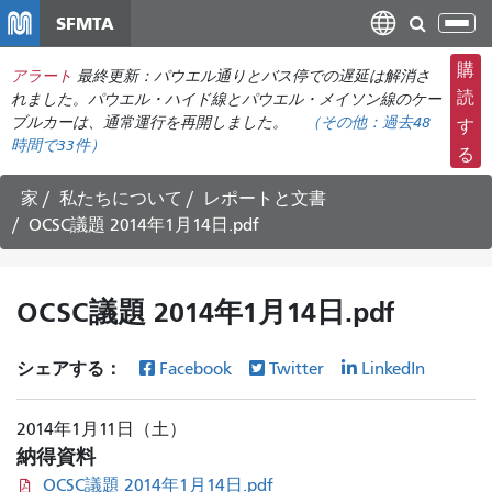
メ
SFMTA
ナ
イ
ビ
ン
購
アラート
最終更新：パウエル通りとバス停での遅延は解消さ
ゲ
コ
読
れました。パウエル・ハイド線とパウエル・メイソン線のケー
ー
ン
ブルカーは、通常運行を再開しました。
（その他：
過去48
す
シ
時間で
33件）
テ
る
ョ
ン
ン
ツ
家
私たちについて
レポートと文書
の
に
OCSC議題 2014年1月14日.pdf
切
移
り
動
替
OCSC議題 2014年1月14日.pdf
え
シェアする：
Facebook
Twitter
LinkedIn
2014年1月11日（土）
納得資料
OCSC議題 2014年1月14日.pdf