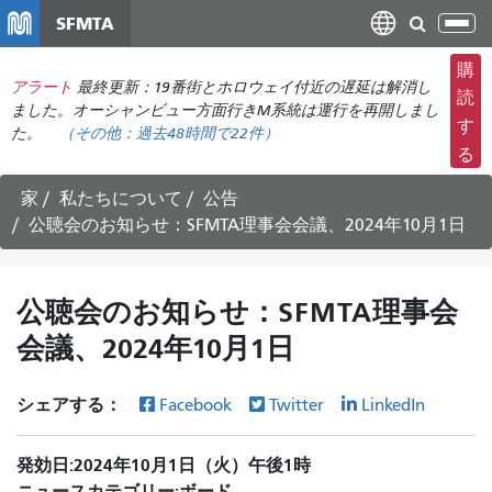
メ
SFMTA
ナ
イ
ビ
ン
購
ゲ
アラート
最終更新：19番街とホロウェイ付近の遅延は解消し
コ
読
ー
ました。オーシャンビュー方面行きM系統は運行を再開しまし
ン
す
た。
（その他：
過去48時間で
22件）
シ
テ
る
ョ
ン
ン
ツ
家
私たちについて
公告
の
に
公聴会のお知らせ：SFMTA理事会会議、2024年10月1日
切
移
り
動
替
公聴会のお知らせ：SFMTA理事会
え
会議、2024年10月1日
シェアする：
Facebook
Twitter
LinkedIn
発効日
2024年10月1日（火）午後1時
ニュースカテゴリー
ボード