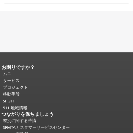
お困りですか？
ページコンテンツの終わり。
このペー
ジの残りの部分はすべてのページで繰
ムニ
り返されます。
メインコンテンツの先
サービス
頭に戻る
。
プロジェクト
移動手段
SF 311
511 地域情報
つながりを保ちましょう
差別に関する苦情
SFMTAカスタマーサービスセンター