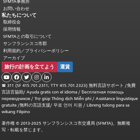
SFMTA事務所
お問い合わせ
私たちについて
取締役会
採用情報
SFMTAとの取引について
サンフランシスコ市郡
利用規約／プライバシーポリシー
アーカイブ
旅行の計画を立てよう
運賃





☎
311 (SF 415.701.2311; TTY 415.701.2323) 無料言語サポート /
免費
言語言協助
/
Ayuda gratis con el idioma
/
Бесплатная помощь
переводчиков
/
Trợ giúp Thông dịch Miễn phí
/
Assistance linguistique
gratuite
/
無料の言語支援
/
무료 언어 지원
/
Libreng tulong para sa
wikang Filipino
著作権 © 2013-2025 サンフランシスコ市交通局 (SFMTA)。無断複
写・転載を禁じます。