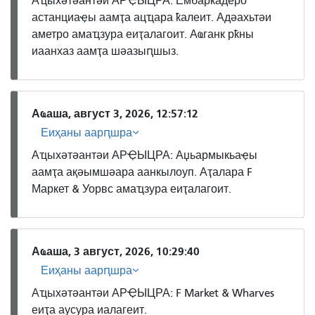
Аҵыхәтәантәи АРҾЫЦРА: Ембаркадеро
астанциаҿы аамҭа ацҵара ҟалеит. Адәахьтәи
аметро амаҵзура еиҭалагоит. Аҩганк рҟны
иаанхаз аамҭа шәазыԥшыз.
Аҩаша, август 3, 2026, 12:57:12
Еиҳаны аарԥшра
Аҵыхәтәантәи АРҾЫЦРА: Аџьармыкьаҿы
аамҭа ақәымшәара аанкылоуп. Аҭалара F
Маркет & Уорвс амаҵзура еиҭалагоит.
Аҩаша, 3 август, 2026, 10:29:40
Еиҳаны аарԥшра
Аҵыхәтәантәи АРҾЫЦРА: F Market & Wharves
еиҭа аусура иалагеит.