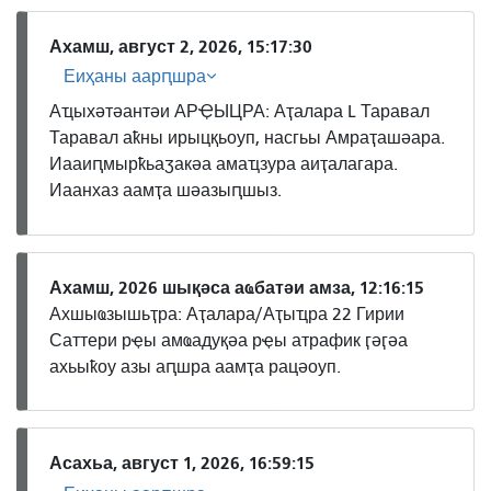
Ахамш, август 2, 2026, 15:17:30
Еиҳаны аарԥшра
Аҵыхәтәантәи АРҾЫЦРА: Аҭалара L Таравал
Таравал аҟны ирыцқьоуп, насгьы Амраҭашәара.
Иааиԥмырҟьаӡакәа амаҵзура аиҭалагара.
Иаанхаз аамҭа шәазыԥшыз.
Ахамш, 2026 шықәса аҩбатәи амза, 12:16:15
Ахшыҩзышьҭра: Аҭалара/Аҭыҵра 22 Гирии
Саттери рҿы амҩадуқәа рҿы атрафик ӷәӷәа
ахьыҟоу азы аԥшра аамҭа рацәоуп.
Асахьа, август 1, 2026, 16:59:15