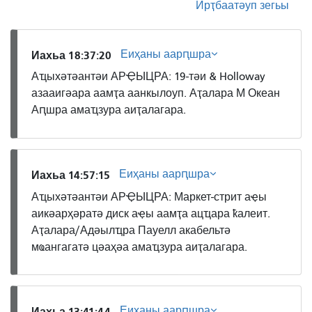
Ирҭбаатәуп зегьы
Еиҳаны аарԥшра
Иахьа 18:37:20
Аҵыхәтәантәи АРҾЫЦРА: 19-тәи & Holloway
азааигәара аамҭа аанкылоуп. Аҭалара М Океан
Аԥшра амаҵзура аиҭалагара.
Еиҳаны аарԥшра
Иахьа 14:57:15
Аҵыхәтәантәи АРҾЫЦРА: Маркет-стрит аҿы
аикәарҳәратә диск аҿы аамҭа ацҵара ҟалеит.
Аҭалара/Адәылҵра Пауелл акабельтә
мҩангагатә цәаҳәа амаҵзура аиҭалагара.
Еиҳаны аарԥшра
Иахьа 13:41:44