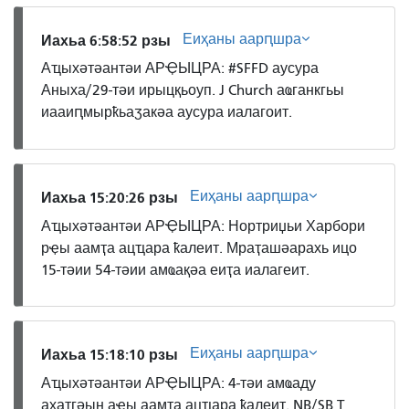
Еиҳаны аарԥшра
Иахьа 6:58:52 рзы
Аҵыхәтәантәи АРҾЫЦРА: #SFFD аусура
Аныха/29-тәи ирыцқьоуп. J Church аҩганкгьы
иааиԥмырҟьаӡакәа аусура иалагоит.
Еиҳаны аарԥшра
Иахьа 15:20:26 рзы
Аҵыхәтәантәи АРҾЫЦРА: Нортриџьи Харбори
рҿы аамҭа ацҵара ҟалеит. Мраҭашәарахь ицо
15-тәии 54-тәии амҩақәа еиҭа иалагеит.
Еиҳаны аарԥшра
Иахьа 15:18:10 рзы
Аҵыхәтәантәи АРҾЫЦРА: 4-тәи амҩаду
аҳаҭгәын аҿы аамҭа ацҵара ҟалеит. NB/SB T