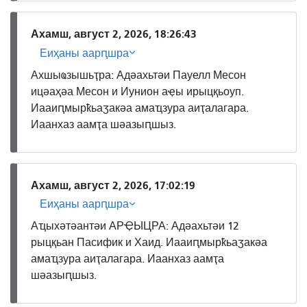
Ахамш, август 2, 2026, 18:26:43
Еиҳаны аарԥшра
Ахшыҩзышьҭра: Адәахьтәи Пауелл Месон
ицәаҳәа Месон и Иунион аҿы ирыцқьоуп.
Иааиԥмырҟьаӡакәа амаҵзура аиҭалагара.
Иаанхаз аамҭа шәазыԥшыз.
Ахамш, август 2, 2026, 17:02:19
Еиҳаны аарԥшра
Аҵыхәтәантәи АРҾЫЦРА: Адәахьтәи 12
рыцқьан Пасифик и Хаид. Иааиԥмырҟьаӡакәа
амаҵзура аиҭалагара. Иаанхаз аамҭа
шәазыԥшыз.