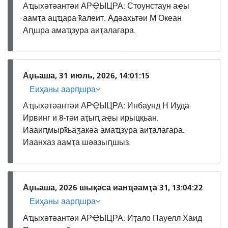
Аҵыхәтәантәи АРҾЫЦРА: Стоунстаун аҿы
аамҭа ацҵара ҟалеит. Адәахьтәи М Океан
Аԥшра амаҵзура аиҭалагара.
Аџьаша, 31 июль, 2026, 14:01:15
Еиҳаны аарԥшра
Аҵыхәтәантәи АРҾЫЦРА: Инбаунд Н Иуда
Ирвинг и 8-тәи аҭыԥ аҿы ирыцқьан.
Иааиԥмырҟьаӡакәа амаҵзура аиҭалагара.
Иаанхаз аамҭа шәазыԥшыз.
Аџьаша, 2026 шықәса ианҵәамҭа 31, 13:04:22
Еиҳаны аарԥшра
Аҵыхәтәантәи АРҾЫЦРА: Иҭало Пауелл Хаид