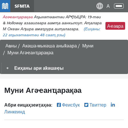
メ
SFMTA
Ана
イ
аԥс
Агәҽанҵарақәа
Аҵыхәтәантәи АРҾЫЦРА: 19-тәи
ン
& Holloway азааигәара аамҭа аанкылоуп. Аҭалара
コ
Аҽаҩра
М Океан Аԥшра амаҵзура аиҭалагара.
(Еиҳаны:
ン
22
аҵыхәтәантәи 48 сааҭ рзы)
テ
ン
Аҩны
Акәша-мыкәша аныҟәара
Муни
ツ
Муни Агәҽанҵарақәа
に
移
Еиҳаны ари аҟәшаҿы
動
Муни Агәҽанҵарақәа
Абри еицаҳзеиҭаҳәа:
Феисбук
Твиттер
Линкеинд