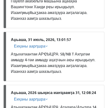
Пауелл акабельтә машьына ацәаҳәа
Вашингтони Хаиди рҿы ирыцқьоуп.
Иааиԥмырҟьаӡакәа амаҵзура аиҭалагара.
Иаанхаз аамҭа шәазыԥшыз.
Аџьаша, 31 июль, 2026, 13:01:57
Еиҳаны аарԥшра
Аҵыхәтәантәи АРҾЫЦРА: SB/NB T Ахԥатәи
амҩаду 4-тәи амҩаду аҳаҭгәын аҿы ирыцқьоуп.
Иааиԥмырҟьаӡакәа амаҵзура аиҭалагара.
Иаанхаз аамҭа шәазыԥшыз.
Аџьаша, 2026 шықәса ианҵәамҭа 31, 12:08:24
Еиҳаны аарԥшра
Аҵыхәтәантәи АРҾЫЦРА: Аҭалара/Аҭыҵра 14,