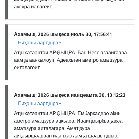
аусура иалагеит.
Ахамыш, 2026 шықәса июль 30, 17:56:41
Еиҳаны аарԥшра
Аҵыхәтәантәи АРҾЫЦРА: Ван Несс азааигәара
аамҭа аанкылоуп. Адәахьтәи аметро амаҵзура
еиҭалагоит.
Ахамыш, 2026 шықәса ианҵәамҭа 30, 13:12:22
Еиҳаны аарԥшра
Аҵыхәтәантәи АРҾЫЦРА: Ембаркадеро аҟны
аметро амаҵзура ацқьара. Иааиԥмырҟьаӡакәа
амаҵзура аиҭалагара. Амаҵзура
аиқәыршәараан иаанхаз аамҭа шәазыԥшыз.