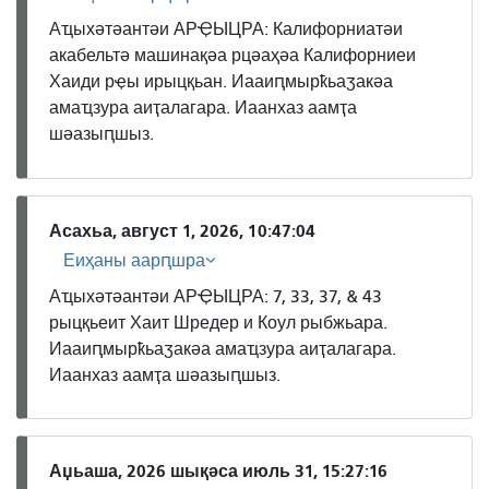
Аҵыхәтәантәи АРҾЫЦРА: Калифорниатәи
акабельтә машинақәа рцәаҳәа Калифорниеи
Хаиди рҿы ирыцқьан. Иааиԥмырҟьаӡакәа
амаҵзура аиҭалагара. Иаанхаз аамҭа
шәазыԥшыз.
Асахьа, август 1, 2026, 10:47:04
Еиҳаны аарԥшра
Аҵыхәтәантәи АРҾЫЦРА: 7, 33, 37, & 43
рыцқьеит Хаит Шредер и Коул рыбжьара.
Иааиԥмырҟьаӡакәа амаҵзура аиҭалагара.
Иаанхаз аамҭа шәазыԥшыз.
Аџьаша, 2026 шықәса июль 31, 15:27:16