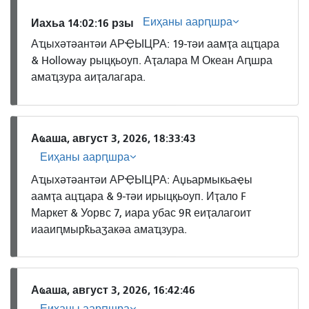
Еиҳаны аарԥшра
Иахьа 14:02:16 рзы
Аҵыхәтәантәи АРҾЫЦРА: 19-тәи аамҭа ацҵара
& Holloway рыцқьоуп. Аҭалара М Океан Аԥшра
амаҵзура аиҭалагара.
Аҩаша, август 3, 2026, 18:33:43
Еиҳаны аарԥшра
Аҵыхәтәантәи АРҾЫЦРА: Аџьармыкьаҿы
аамҭа ацҵара & 9-тәи ирыцқьоуп. Иҭало F
Маркет & Уорвс 7, иара убас 9R еиҭалагоит
иааиԥмырҟьаӡакәа амаҵзура.
Аҩаша, август 3, 2026, 16:42:46