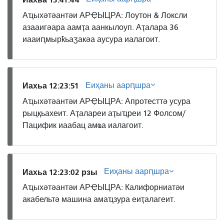
Аҵыхәтәантәи АРҾЫЦРА: Лоутон & Локсли
азааигәара аамҭа аанкылоуп. Аҭалара 36
иааиԥмырҟьаӡакәа аусура иалагоит.
Еиҳаны аарԥшра
Иахьа 12:23:51
Аҵыхәтәантәи АРҾЫЦРА: Апротесттә усура
рыцқьахеит. Аҭалареи аҭыҵреи 12 Фолсом/
Пацифик иаабац амҩа иалагоит.
Еиҳаны аарԥшра
Иахьа 12:23:02 рзы
Аҵыхәтәантәи АРҾЫЦРА: Калифорниатәи
акабельтә машина амаҵзура еиҭалагеит.