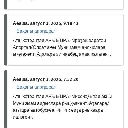
Аҩаша, август 3, 2026, 9:18:43
Еиҳаны аарԥшра
Аҵыхәтәантәи АРҾЫЦРА: Мраҭашәаратәи
Апортал/Слоат аҿы Муни змам аидыслара
ықәгахеит. Аҭалара 57 иаабац амҩа иалагеит.
Аҩаша, август 3, 2026, 7:32:20
Еиҳаны аарԥшра
Аҵыхәтәантәи АРҾЫЦРА: Миссиа/6-тәи аҟны
Муни змам аидыслара рыцқьахеит. Аҭалара/
аҭыҵра автобусқәа 14, 14R еиҭа рныҟәара
иалагеит.