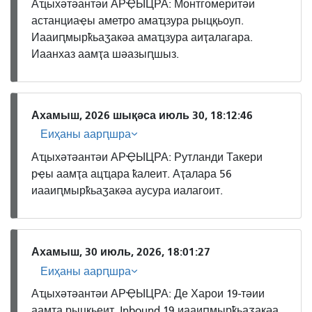
Аҵыхәтәантәи АРҾЫЦРА: Монтгомеритәи
астанциаҿы аметро амаҵзура рыцқьоуп.
Иааиԥмырҟьаӡакәа амаҵзура аиҭалагара.
Иаанхаз аамҭа шәазыԥшыз.
Ахамыш, 2026 шықәса июль 30, 18:12:46
Еиҳаны аарԥшра
Аҵыхәтәантәи АРҾЫЦРА: Рутланди Такери
рҿы аамҭа ацҵара ҟалеит. Аҭалара 56
иааиԥмырҟьаӡакәа аусура иалагоит.
Ахамыш, 30 июль, 2026, 18:01:27
Еиҳаны аарԥшра
Аҵыхәтәантәи АРҾЫЦРА: Де Харои 19-тәии
аамҭа рыцқьеит. Inbound 19 иааиԥмырҟьаӡакәа