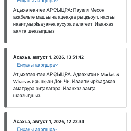
Еиҳаны аарԥшра
Аҵыхәтәантәи АРҾЫЦРА: Пауелл Месон
акабельтә машьына ацәаҳәа рыцқьоуп, насгьы
иааиԥмырҟьаӡакәа аусура иалагеит. Иаанхаз
аамҭа шәазыԥшыз.
Асахьа, август 1, 2026, 13:51:42
Еиҳаны аарԥшра
Аҵыхәтәантәи АРҾЫЦРА: Адәахьтәи F Market &
Wharves ирыцқьан Дон Чи. Иааиԥмырҟьаӡакәа
амаҵзура аиҭалагара. Иаанхаз аамҭа
шәазыԥшыз.
Асахьа, август 1, 2026, 12:22:34
Еиҳаны аарԥшра