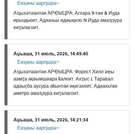
Еиҳаны аарԥшра
Аҵыхәтәантәи АРҾЫЦРА: Агхара 9-тәи & Иуда
ирыцқьеит. Адәахьы идәықәло N Иуда амаҵзура
еиҭалагоит.
Аџьаша, 31 июль, 2026, 14:49:40
Еиҳаны аарԥшра
Аҵыхәтәантәи АРҾЫЦРА: Форест Хилл аҿы
аамҭа ақәымшәара ҟалеит. Ахҭыс L Таравал
адәыӷба аусура аҟынтәи иқәгахеит. Адәахьтәи
аметро амаҵзура еиҭалагоит.
Аџьаша, 31 июль, 2026, 14:21:34
Еиҳаны аарԥшра