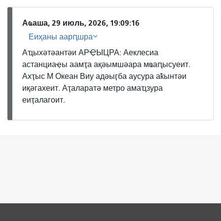
Аҩаша, 29 июль, 2026, 19:09:16
Еиҳаны аарԥшра
Аҵыхәтәантәи АРҾЫЦРА: Аеклесиа
астанциаҿы аамҭа ақәымшәара мҩаԥысуеит.
Ахҭыс М Океан Виу адәыӷба аусура аҟынтәи
иқәгахеит. Аҭаларатә метро амаҵзура
еиҭалагоит.