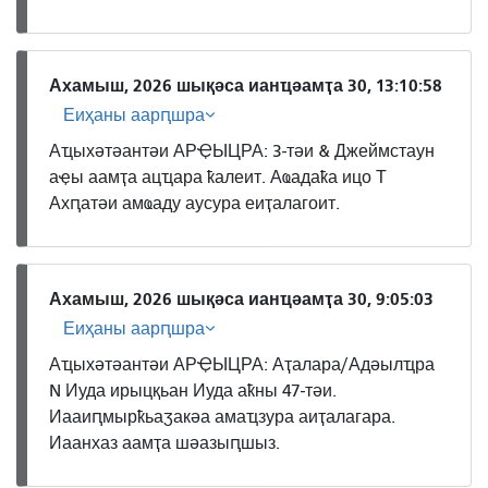
Ахамыш, 2026 шықәса ианҵәамҭа 30, 13:10:58
Еиҳаны аарԥшра
Аҵыхәтәантәи АРҾЫЦРА: 3-тәи & Джеймстаун
аҿы аамҭа ацҵара ҟалеит. Аҩадаҟа ицо Т
Ахԥатәи амҩаду аусура еиҭалагоит.
Ахамыш, 2026 шықәса ианҵәамҭа 30, 9:05:03
Еиҳаны аарԥшра
Аҵыхәтәантәи АРҾЫЦРА: Аҭалара/Адәылҵра
N ​​Иуда ирыцқьан Иуда аҟны 47-тәи.
Иааиԥмырҟьаӡакәа амаҵзура аиҭалагара.
Иаанхаз аамҭа шәазыԥшыз.