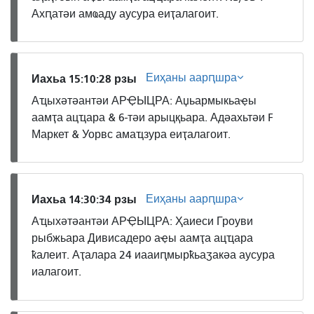
Ахԥатәи амҩаду аусура еиҭалагоит.
Еиҳаны аарԥшра
Иахьа 15:10:28 рзы
Аҵыхәтәантәи АРҾЫЦРА: Аџьармыкьаҿы
аамҭа ацҵара & 6-тәи арыцқьара. Адәахьтәи F
Маркет & Уорвс амаҵзура еиҭалагоит.
Еиҳаны аарԥшра
Иахьа 14:30:34 рзы
Аҵыхәтәантәи АРҾЫЦРА: Ҳаиеси Гроуви
рыбжьара Дивисадеро аҿы аамҭа ацҵара
ҟалеит. Аҭалара 24 иааиԥмырҟьаӡакәа аусура
иалагоит.