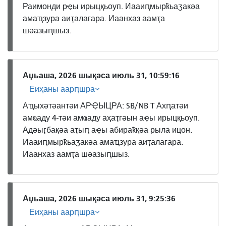
Раимонди рҿы ирыцқьоуп. Иааиԥмырҟьаӡакәа
амаҵзура аиҭалагара. Иаанхаз аамҭа
шәазыԥшыз.
Аџьаша, 2026 шықәса июль 31, 10:59:16
Еиҳаны аарԥшра
Аҵыхәтәантәи АРҾЫЦРА: SB/NB T Ахԥатәи
амҩаду 4-тәи амҩаду аҳаҭгәын аҿы ирыцқьоуп.
Адәыӷбақәа аҭыԥ аҿы абираҟқәа рыла ицон.
Иааиԥмырҟьаӡакәа амаҵзура аиҭалагара.
Иаанхаз аамҭа шәазыԥшыз.
Аџьаша, 2026 шықәса июль 31, 9:25:36
Еиҳаны аарԥшра