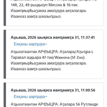
14R, 22, 49 рыцқьоуп Миссиа & 16-тәи.
Иааиԥмырҟьаӡакәа амаҵзура аиҭалагара.
Иаанхаз аамҭа шәазыԥшыз.
Аџьаша, 2026 шықәса ианҵәамҭа 31, 11:37:41
Еиҳаны аарԥшра
Аҵыхәтәантәи АРҾЫЦРА: Аҭалара/Аҭыҵра L
Таравал ацқьара 47-тәи/Wawona (SF Zoo).
Иааиԥмырҟьаӡакәа амаҵзура аиҭалагара.
Иаанхаз аамҭа шәазыԥшыз.
Аџьаша, 2026 шықәса ианҵәамҭа 31, 11:00:56
Еиҳаны аарԥшра
Аҵыхәтәантәи АРҾЫЦРА: Аҭалара 56 Рутланди