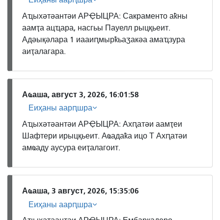
Еиҳаны аарԥшра
Аҵыхәтәантәи АРҾЫЦРА: Сакраменто аҟны
аамҭа ацҵара, насгьы Пауелл рыцқьеит.
Адәықәлара 1 иааиԥмырҟьаӡакәа амаҵзура
аиҭалагара.
Аҩаша, август 3, 2026, 16:01:58
Еиҳаны аарԥшра
Аҵыхәтәантәи АРҾЫЦРА: Ахԥатәи аамҭеи
Шафтери ирыцқьеит. Аҩадаҟа ицо Т Ахԥатәи
амҩаду аусура еиҭалагоит.
Аҩаша, 3 август, 2026, 15:35:06
Еиҳаны аарԥшра