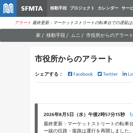
SFMTA
移動手段
プロジェクト
カレンダー
サー
アラート
最終更新：マーケットストリートの転車台での遅延は
家
移動手段
ムニ
市役所からのアラー
市役所からのアラート
シェアする：
Facebook
Twitter
Li
2026年8月5日（水）午後2時57分15秒
最終更新：マーケットストリートの転車
ー線の往路・復路は運行を再開しました