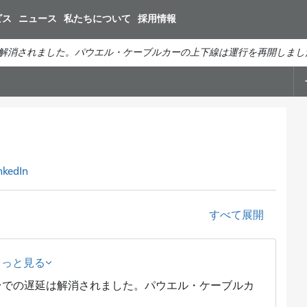
メ
ビス
ニュース
私たちについて
採用情報
イ
ン
解消されました。パウエル・ケーブルカーの上下線は運行を再開しまし
コ
ン
ト
テ
ン
ツ
に
移
nkedIn
動
すべて展開
もっと見る
台での遅延は解消されました。パウエル・ケーブルカ
。