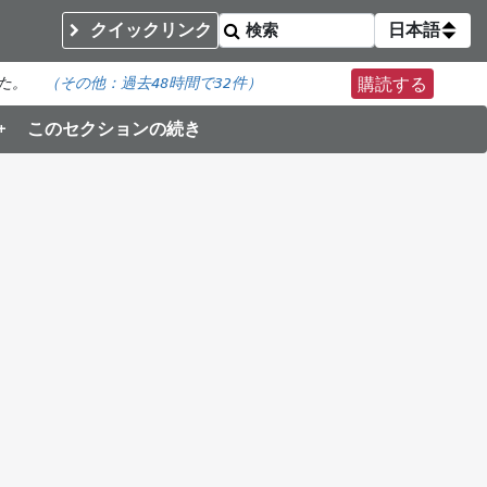
クイックリンク
日本語
た。
（その他：
過去48時間で
32件）
購読する
このセクションの続き