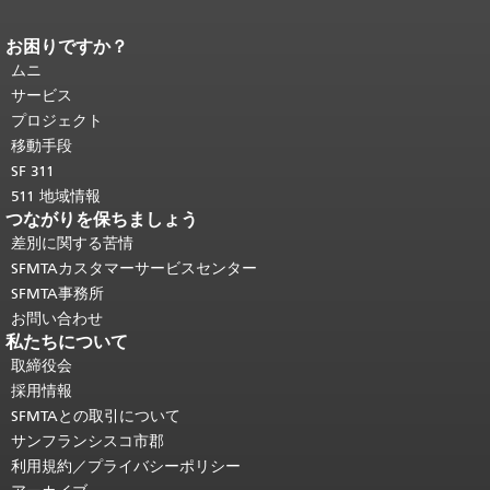
お困りですか？
ページコンテンツの終わり。
このペー
ジの残りの部分はすべてのページで繰
ムニ
り返されます。
メインコンテンツの先
サービス
頭に戻る
。
プロジェクト
移動手段
SF 311
511 地域情報
つながりを保ちましょう
差別に関する苦情
SFMTAカスタマーサービスセンター
SFMTA事務所
お問い合わせ
私たちについて
取締役会
採用情報
SFMTAとの取引について
サンフランシスコ市郡
利用規約／プライバシーポリシー