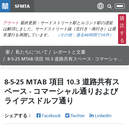
メ
SFMTA
ナ
イ
ビ
ン
購
ゲ
アラート
最終更新：サードストリート駅とルコント駅の遅延
コ
読
ー
は解消しました。サードストリート線（北行き・南行き）は通
ン
す
常運行を再開しています。
（その他：
過去48時間で
36件）
シ
テ
る
ョ
ン
ン
ツ
家
私たちについて
レポートと文書
の
に
8-5-25 MTAB 項目 10.3 道路共有スペース - コマーシャル通りおよびライデスドルフ通り
切
移
り
動
替
8-5-25 MTAB 項目 10.3 道路共有ス
え
ペース - コマーシャル通りおよび
ライデスドルフ通り
シェアする：
Facebook
Twitter
LinkedIn