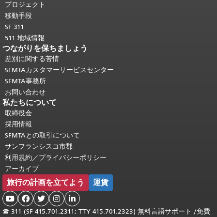
頭に戻る
。
プロジェクト
移動手段
SF 311
511 地域情報
つながりを保ちましょう
差別に関する苦情
SFMTAカスタマーサービスセンター
SFMTA事務所
お問い合わせ
私たちについて
取締役会
採用情報
SFMTAとの取引について
サンフランシスコ市郡
利用規約／プライバシーポリシー
アーカイブ
旅行の計画を立てよう
運賃





☎
311 (SF 415.701.2311; TTY 415.701.2323) 無料言語サポート /
免費