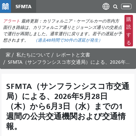
メ
SFMTA
ナ
イ
ビ
ン
購
アラート
最終更新：カリフォルニア・ケーブルカーの市内方
ゲ
コ
読
面行き路線は、カリフォルニア通りとジョーンズ通りの交差点
ー
ン
で運行が再開しました。通常運行に戻ります。若干の遅延が予
す
シ
想されます。
（過去48時間で
30件の
遅延が発生）
テ
る
ョ
ン
ン
ツ
家
私たちについて
レポートと文書
の
に
SFMTA（サンフランシスコ市交通局）による、2026年5月28日（木）から6月3日（水）までの1週間の公共交通機関および交通情報。
切
移
り
動
替
SFMTA（サンフランシスコ市交通
え
局）による、2026年5月28日
（木）から6月3日（水）までの1
週間の公共交通機関および交通情
報。